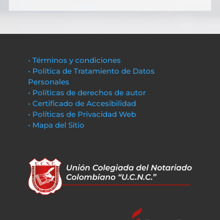
• Términos y condiciones
• Política de Tratamiento de Datos
Personales
• Políticas de derechos de autor
• Certificado de Accesibilidad
• Políticas de Privacidad Web
• Mapa del Sitio