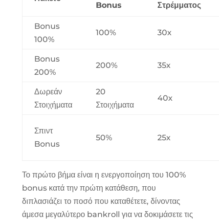
Bonus
Στρέμματος
Bonus
100%
30x
100%
Bonus
200%
35x
200%
Δωρεάν
20
40x
Στοιχήματα
Στοιχήματα
Σπιντ
50%
25x
Bonus
Το πρώτο βήμα είναι η ενεργοποίηση του 100%
bonus κατά την πρώτη κατάθεση, που
διπλασιάζει το ποσό που καταθέτετε, δίνοντας
άμεσα μεγαλύτερο bankroll για να δοκιμάσετε τις