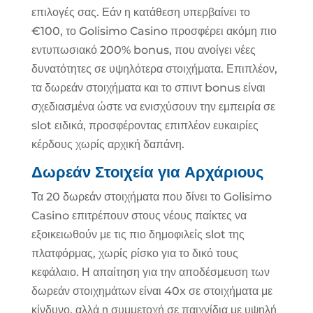
επιλογές σας. Εάν η κατάθεση υπερβαίνει το
€100, το Golisimo Casino προσφέρει ακόμη πιο
εντυπωσιακό 200% bonus, που ανοίγει νέες
δυνατότητες σε υψηλότερα στοιχήματα. Επιπλέον,
τα δωρεάν στοιχήματα και το σπιντ bonus είναι
σχεδιασμένα ώστε να ενισχύσουν την εμπειρία σε
slot ειδικά, προσφέροντας επιπλέον ευκαιρίες
κέρδους χωρίς αρχική δαπάνη.
Δωρεάν Στοιχεία για Αρχάριους
Τα 20 δωρεάν στοιχήματα που δίνει το Golisimo
Casino επιτρέπουν στους νέους παίκτες να
εξοικειωθούν με τις πιο δημοφιλείς slot της
πλατφόρμας, χωρίς ρίσκο για το δικό τους
κεφάλαιο. Η απαίτηση για την αποδέσμευση των
δωρεάν στοιχημάτων είναι 40x σε στοιχήματα με
κίνδυνο, αλλά η συμμετοχή σε παιχνίδια με υψηλή