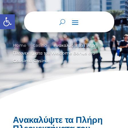
Abrir barra de herramientas
Home
casino
Ανακαλύψτε τα Πλήρη
9
9
Πλεονεκτήματα του Welcome Bonus στο
Golisimo Casino
Ανακαλύψτε τα Πλήρη