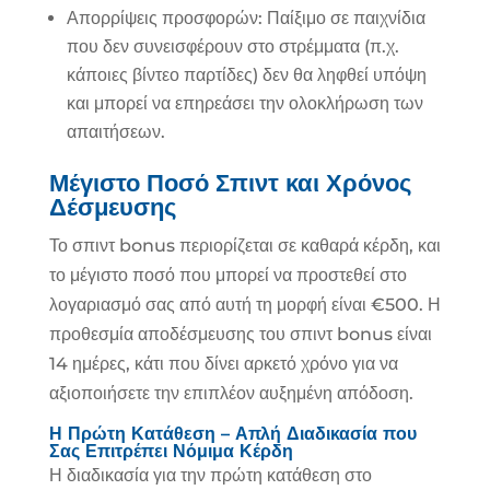
Απορρίψεις προσφορών: Παίξιμο σε παιχνίδια
που δεν συνεισφέρουν στο στρέμματα (π.χ.
κάποιες βίντεο παρτίδες) δεν θα ληφθεί υπόψη
και μπορεί να επηρεάσει την ολοκλήρωση των
απαιτήσεων.
Μέγιστο Ποσό Σπιντ και Χρόνος
Δέσμευσης
Το σπιντ bonus περιορίζεται σε καθαρά κέρδη, και
το μέγιστο ποσό που μπορεί να προστεθεί στο
λογαριασμό σας από αυτή τη μορφή είναι €500. Η
προθεσμία αποδέσμευσης του σπιντ bonus είναι
14 ημέρες, κάτι που δίνει αρκετό χρόνο για να
αξιοποιήσετε την επιπλέον αυξημένη απόδοση.
Η Πρώτη Κατάθεση – Απλή Διαδικασία που
Σας Επιτρέπει Νόμιμα Κέρδη
Η διαδικασία για την πρώτη κατάθεση στο