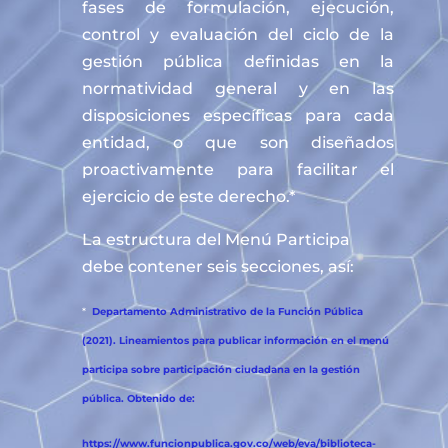
fases de formulación, ejecución,
control y evaluación del ciclo de la
gestión pública definidas en la
normatividad general y en las
disposiciones específicas para cada
entidad, o que son diseñados
proactivamente para facilitar el
ejercicio de este derecho.*
La estructura del Menú Participa
debe contener seis secciones, así:
*
Departamento Administrativo de la Función Pública
(2021). Lineamientos para publicar información en el menú
participa sobre participación ciudadana en la gestión
pública. Obtenido de:
https://www.funcionpublica.gov.co/web/eva/biblioteca-