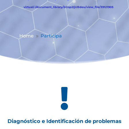
virtual/-/document_library/bGsp2IjUBdeu/view_file/39121905
Home
Participa
9

Diagnóstico e Identificación de problemas