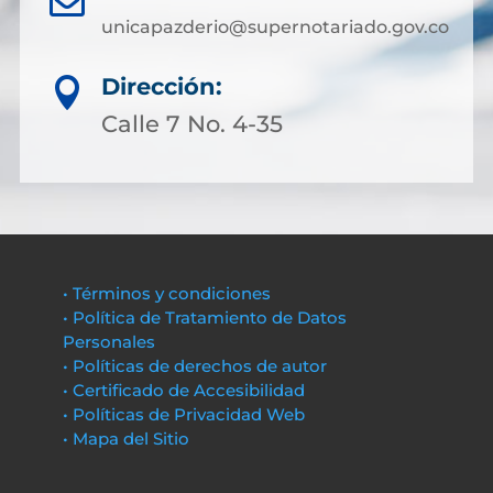
unicapazderio@supernotariado.gov.co
Dirección:

Calle 7 No. 4-35
• Términos y condiciones
• Política de Tratamiento de Datos
Personales
• Políticas de derechos de autor
• Certificado de Accesibilidad
• Políticas de Privacidad Web
• Mapa del Sitio