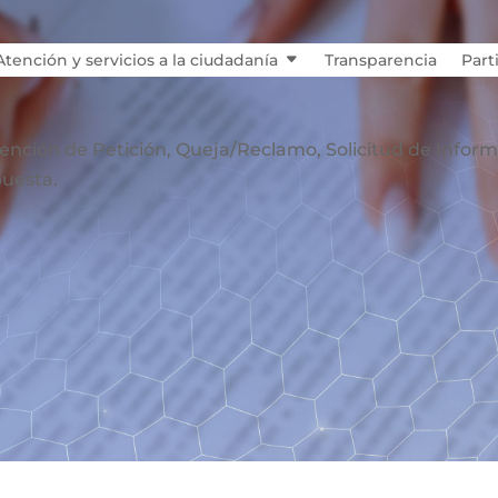
Atención y servicios a la ciudadanía
Transparencia
Part
ención de
Petición, Queja/Reclamo, Solicitud de Infor
uesta.