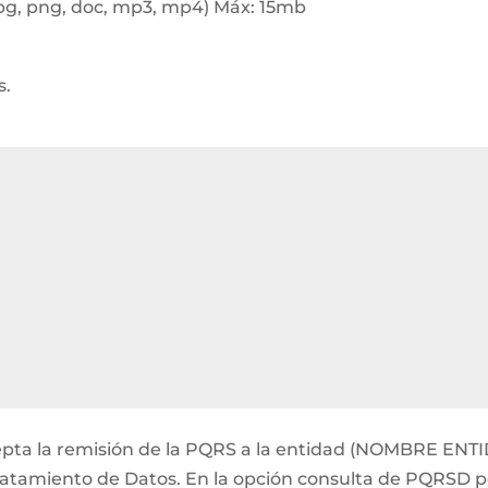
pg, png, doc, mp3, mp4) Máx: 15mb
s.
acepta la remisión de la PQRS a la entidad (NOMBRE ENT
ratamiento de Datos. En la opción consulta de PQRSD pod