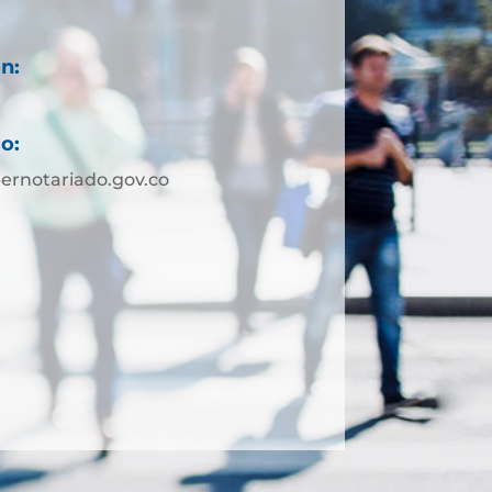
n:
o:
ernotariado.gov.co