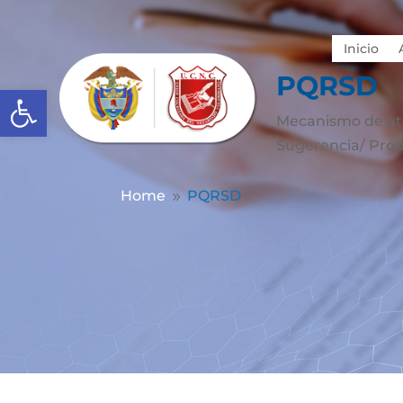
Inicio
PQRSD
Abrir barra de herramientas
Mecanismo de at
Sugerencia/ Prop
Home
PQRSD
9