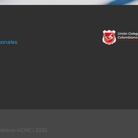
sonales
mbiano UCNC | 2022