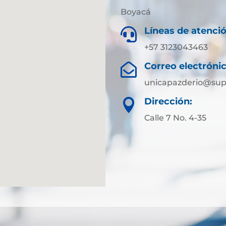
Boyacá
Líneas de atenció

+57 3123043463
Correo electrónic

unicapazderio@sup
Dirección:

Calle 7 No. 4-35