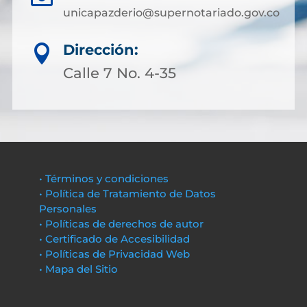
unicapazderio@supernotariado.gov.co
Dirección:

Calle 7 No. 4-35
• Términos y condiciones
• Política de Tratamiento de Datos
Personales
• Políticas de derechos de autor
• Certificado de Accesibilidad
• Políticas de Privacidad Web
• Mapa del Sitio