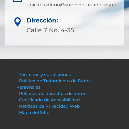
unicapazderio@supernotariado.gov.co
Dirección:

Calle 7 No. 4-35
• Términos y condiciones
• Política de Tratamiento de Datos
Personales
• Políticas de derechos de autor
• Certificado de Accesibilidad
• Políticas de Privacidad Web
• Mapa del Sitio