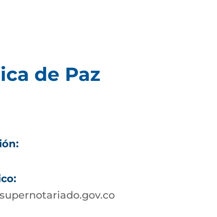
ica de Paz
ión:
ico:
supernotariado.gov.co