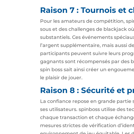
Raison 7 : Tournois et 
Pour les amateurs de compétition, sp
sous et des challenges de blackjack où
substantiels. Ces événements spéciaux
l’argent supplémentaire, mais aussi d
participants peuvent suivre leurs prog
gagnants sont récompensés par des bo
spin boss sait ainsi créer un engouem
le plaisir de jouer.
Raison 8 : Sécurité et 
La confiance repose en grande partie 
ses utilisateurs. spinboss utilise des 
chaque transaction et chaque échange
mesures strictes de vérification d’ident
environnement de jeu équitable. Les d