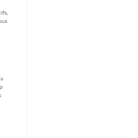
ifs,
ous
us
op
s