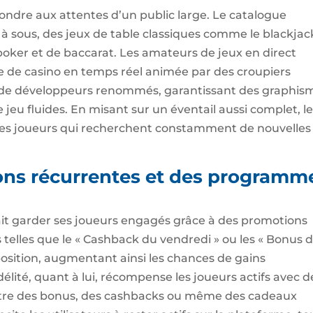
pondre aux attentes d’un public large. Le catalogue
 sous, des jeux de table classiques comme le blackjac
 poker et de baccarat. Les amateurs de jeux en direct
e de casino en temps réel animée par des croupiers
nt de développeurs renommés, garantissant des graphis
jeu fluides. En misant sur un éventail aussi complet, l
n des joueurs qui recherchent constamment de nouvelles
ions récurrentes et des programm
it garder ses joueurs engagés grâce à des promotions
 telles que le « Cashback du vendredi » ou les « Bonus 
osition, augmentant ainsi les chances de gains
lité, quant à lui, récompense les joueurs actifs avec d
ntre des bonus, des cashbacks ou même des cadeaux