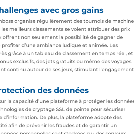
challenges avec gros gains
inboss organise régulièrement des tournois de machine
 les meilleurs classements se voient attribuer des prix
 offrent non seulement la possibilité de gagner de
e profiter d’une ambiance ludique et animée. Les
rès grâce à un tableau de classement en temps réel, et 
nus exclusifs, des jets gratuits ou même des voyages.
ent continu autour de ses jeux, stimulant l’engagement
protection des données
sur la capacité d’une plateforme à protéger les donnée
technologies de cryptage SSL de pointe pour sécuriser
 d’information. De plus, la plateforme adopte des
ité afin de prévenir les fraudes et de garantir un
onnées personnelles sont stockées sur des serveurs