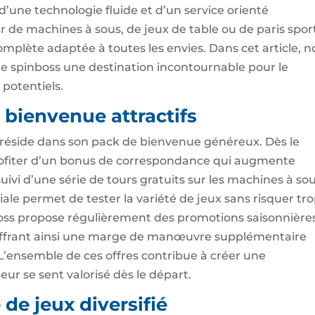
 d’une technologie fluide et d’un service orienté
 machines à sous, de jeux de table ou de paris sport
mplète adaptée à toutes les envies. Dans cet article, n
 de spinboss une destination incontournable pour le
potentiels.
 bienvenue attractifs
s réside dans son pack de bienvenue généreux. Dès le
rofiter d’un bonus de correspondance qui augmente
uivi d’une série de tours gratuits sur les machines à so
itiale permet de tester la variété de jeux sans risquer tr
 boss propose régulièrement des promotions saisonnière
, offrant ainsi une marge de manœuvre supplémentaire
 L’ensemble de ces offres contribue à créer une
r se sent valorisé dès le départ.
 de jeux diversifié