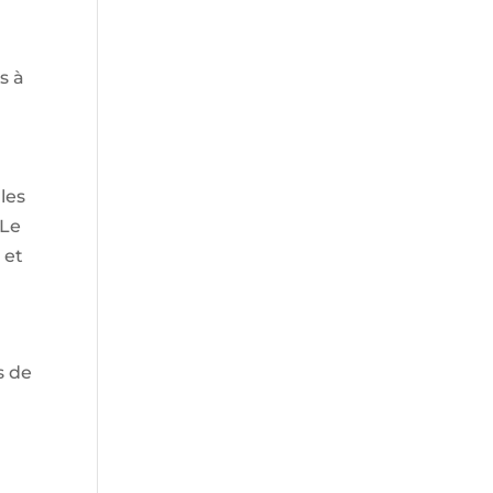
s à
les
 Le
 et
s de