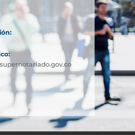
ión:
ico:
supernotariado.gov.co