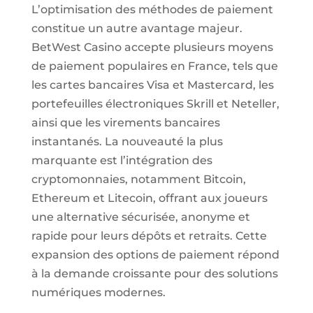
L’optimisation des méthodes de paiement
constitue un autre avantage majeur.
BetWest Casino accepte plusieurs moyens
de paiement populaires en France, tels que
les cartes bancaires Visa et Mastercard, les
portefeuilles électroniques Skrill et Neteller,
ainsi que les virements bancaires
instantanés. La nouveauté la plus
marquante est l’intégration des
cryptomonnaies, notamment Bitcoin,
Ethereum et Litecoin, offrant aux joueurs
une alternative sécurisée, anonyme et
rapide pour leurs dépôts et retraits. Cette
expansion des options de paiement répond
à la demande croissante pour des solutions
numériques modernes.