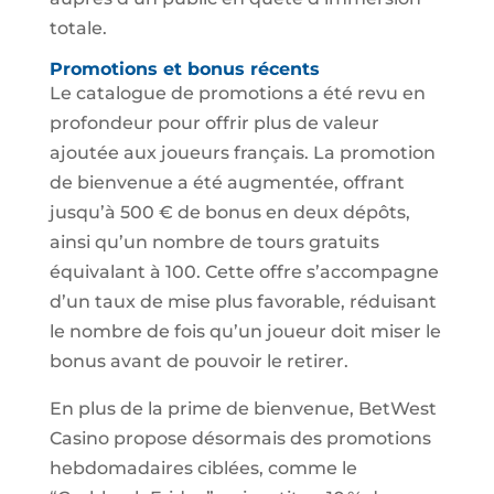
totale.
Promotions et bonus récents
Le catalogue de promotions a été revu en
profondeur pour offrir plus de valeur
ajoutée aux joueurs français. La promotion
de bienvenue a été augmentée, offrant
jusqu’à 500 € de bonus en deux dépôts,
ainsi qu’un nombre de tours gratuits
équivalant à 100. Cette offre s’accompagne
d’un taux de mise plus favorable, réduisant
le nombre de fois qu’un joueur doit miser le
bonus avant de pouvoir le retirer.
En plus de la prime de bienvenue, BetWest
Casino propose désormais des promotions
hebdomadaires ciblées, comme le