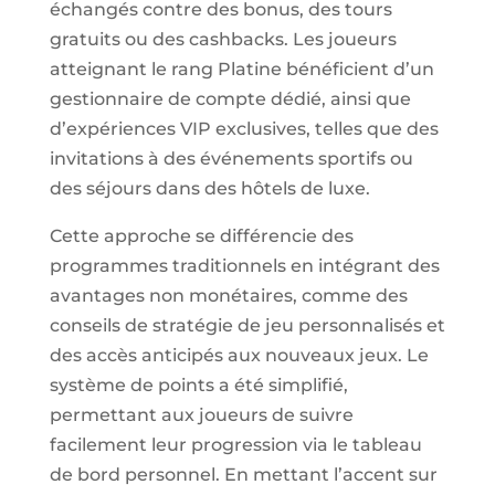
échangés contre des bonus, des tours
gratuits ou des cashbacks. Les joueurs
atteignant le rang Platine bénéficient d’un
gestionnaire de compte dédié, ainsi que
d’expériences VIP exclusives, telles que des
invitations à des événements sportifs ou
des séjours dans des hôtels de luxe.
Cette approche se différencie des
programmes traditionnels en intégrant des
avantages non monétaires, comme des
conseils de stratégie de jeu personnalisés et
des accès anticipés aux nouveaux jeux. Le
système de points a été simplifié,
permettant aux joueurs de suivre
facilement leur progression via le tableau
de bord personnel. En mettant l’accent sur