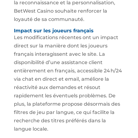
la reconnaissance et la personnalisation,
BetWest Casino souhaite renforcer la
loyauté de sa communauté.
Impact sur les joueurs français
Les modifications récentes ont un impact
direct sur la manière dont les joueurs
français interagissent avec le site. La
disponibilité d’une assistance client
entièrement en français, accessible 24 h/24
via chat en direct et email, améliore la
réactivité aux demandes et résout
rapidement les éventuels problèmes. De
plus, la plateforme propose désormais des
filtres de jeu par langue, ce qui facilite la
recherche des titres préférés dans la
langue locale.