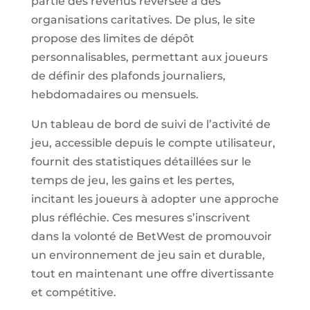
partie des revenus reversée à des
organisations caritatives. De plus, le site
propose des limites de dépôt
personnalisables, permettant aux joueurs
de définir des plafonds journaliers,
hebdomadaires ou mensuels.
Un tableau de bord de suivi de l’activité de
jeu, accessible depuis le compte utilisateur,
fournit des statistiques détaillées sur le
temps de jeu, les gains et les pertes,
incitant les joueurs à adopter une approche
plus réfléchie. Ces mesures s’inscrivent
dans la volonté de BetWest de promouvoir
un environnement de jeu sain et durable,
tout en maintenant une offre divertissante
et compétitive.