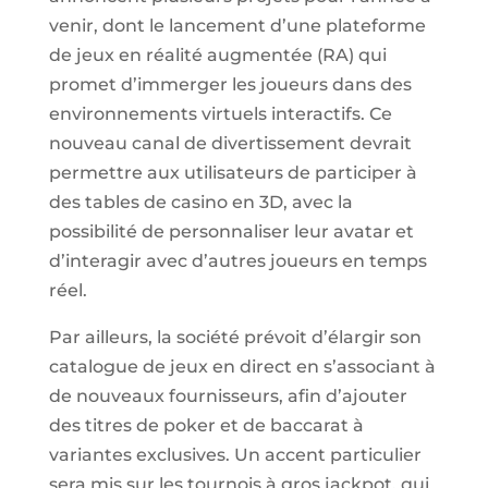
venir, dont le lancement d’une plateforme
de jeux en réalité augmentée (RA) qui
promet d’immerger les joueurs dans des
environnements virtuels interactifs. Ce
nouveau canal de divertissement devrait
permettre aux utilisateurs de participer à
des tables de casino en 3D, avec la
possibilité de personnaliser leur avatar et
d’interagir avec d’autres joueurs en temps
réel.
Par ailleurs, la société prévoit d’élargir son
catalogue de jeux en direct en s’associant à
de nouveaux fournisseurs, afin d’ajouter
des titres de poker et de baccarat à
variantes exclusives. Un accent particulier
sera mis sur les tournois à gros jackpot, qui