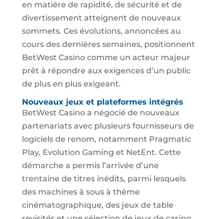
en matière de rapidité, de sécurité et de
divertissement atteignent de nouveaux
sommets. Ces évolutions, annoncées au
cours des dernières semaines, positionnent
BetWest Casino comme un acteur majeur
prêt à répondre aux exigences d’un public
de plus en plus exigeant.
Nouveaux jeux et plateformes intégrés
BetWest Casino a négocié de nouveaux
partenariats avec plusieurs fournisseurs de
logiciels de renom, notamment Pragmatic
Play, Evolution Gaming et NetEnt. Cette
démarche a permis l’arrivée d’une
trentaine de titres inédits, parmi lesquels
des machines à sous à thème
cinématographique, des jeux de table
revisités et une sélection de jeux de casino