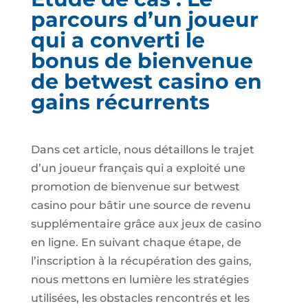
parcours d’un joueur
qui a converti le
bonus de bienvenue
de betwest casino en
gains récurrents
Dans cet article, nous détaillons le trajet
d’un joueur français qui a exploité une
promotion de bienvenue sur betwest
casino pour bâtir une source de revenu
supplémentaire grâce aux jeux de casino
en ligne. En suivant chaque étape, de
l’inscription à la récupération des gains,
nous mettons en lumière les stratégies
utilisées, les obstacles rencontrés et les