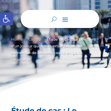
Abrir barra de herramientas
Home
casino
Étude de cas : Le parcours
9
9
d’un joueur qui a converti le bonus de
bienvenue de betwest casino en gains
récurrents
Étude de cas : Le