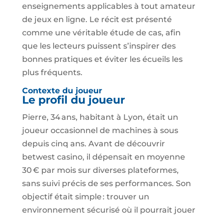
enseignements applicables à tout amateur
de jeux en ligne. Le récit est présenté
comme une véritable étude de cas, afin
que les lecteurs puissent s’inspirer des
bonnes pratiques et éviter les écueils les
plus fréquents.
Contexte du joueur
Le profil du joueur
Pierre, 34 ans, habitant à Lyon, était un
joueur occasionnel de machines à sous
depuis cinq ans. Avant de découvrir
betwest casino, il dépensait en moyenne
30 € par mois sur diverses plateformes,
sans suivi précis de ses performances. Son
objectif était simple : trouver un
environnement sécurisé où il pourrait jouer