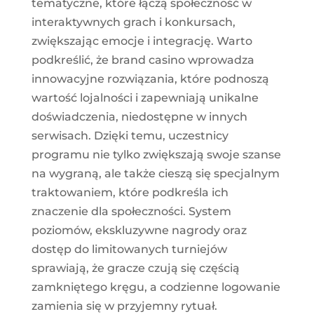
tematyczne, które łączą społeczność w
interaktywnych grach i konkursach,
zwiększając emocje i integrację. Warto
podkreślić, że brand casino wprowadza
innowacyjne rozwiązania, które podnoszą
wartość lojalności i zapewniają unikalne
doświadczenia, niedostępne w innych
serwisach. Dzięki temu, uczestnicy
programu nie tylko zwiększają swoje szanse
na wygraną, ale także cieszą się specjalnym
traktowaniem, które podkreśla ich
znaczenie dla społeczności. System
poziomów, ekskluzywne nagrody oraz
dostęp do limitowanych turniejów
sprawiają, że gracze czują się częścią
zamkniętego kręgu, a codzienne logowanie
zamienia się w przyjemny rytuał.