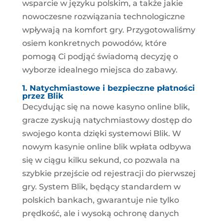
wsparcie w języku polskim, a także jakie
nowoczesne rozwiązania technologiczne
wpływają na komfort gry. Przygotowaliśmy
osiem konkretnych powodów, które
pomogą Ci podjąć świadomą decyzję o
wyborze idealnego miejsca do zabawy.
1. Natychmiastowe i bezpieczne płatności
przez Blik
Decydując się na nowe kasyno online blik,
gracze zyskują natychmiastowy dostęp do
swojego konta dzięki systemowi Blik. W
nowym kasynie online blik wpłata odbywa
się w ciągu kilku sekund, co pozwala na
szybkie przejście od rejestracji do pierwszej
gry. System Blik, będący standardem w
polskich bankach, gwarantuje nie tylko
prędkość, ale i wysoką ochronę danych