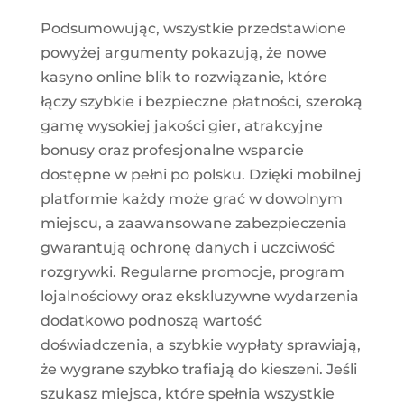
Podsumowując, wszystkie przedstawione
powyżej argumenty pokazują, że nowe
kasyno online blik to rozwiązanie, które
łączy szybkie i bezpieczne płatności, szeroką
gamę wysokiej jakości gier, atrakcyjne
bonusy oraz profesjonalne wsparcie
dostępne w pełni po polsku. Dzięki mobilnej
platformie każdy może grać w dowolnym
miejscu, a zaawansowane zabezpieczenia
gwarantują ochronę danych i uczciwość
rozgrywki. Regularne promocje, program
lojalnościowy oraz ekskluzywne wydarzenia
dodatkowo podnoszą wartość
doświadczenia, a szybkie wypłaty sprawiają,
że wygrane szybko trafiają do kieszeni. Jeśli
szukasz miejsca, które spełnia wszystkie