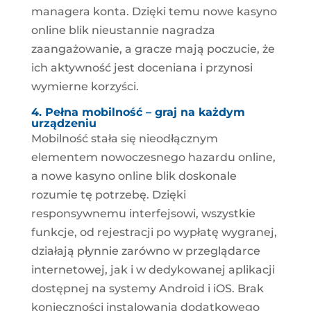
managera konta. Dzięki temu nowe kasyno
online blik nieustannie nagradza
zaangażowanie, a gracze mają poczucie, że
ich aktywność jest doceniana i przynosi
wymierne korzyści.
4. Pełna mobilność – graj na każdym
urządzeniu
Mobilność stała się nieodłącznym
elementem nowoczesnego hazardu online,
a nowe kasyno online blik doskonale
rozumie tę potrzebę. Dzięki
responsywnemu interfejsowi, wszystkie
funkcje, od rejestracji po wypłatę wygranej,
działają płynnie zarówno w przeglądarce
internetowej, jak i w dedykowanej aplikacji
dostępnej na systemy Android i iOS. Brak
konieczności instalowania dodatkowego