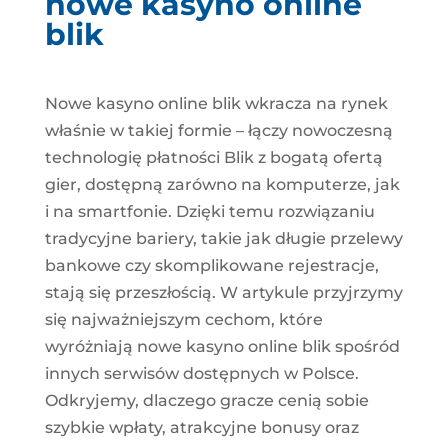
nowe kasyno online
blik
Nowe kasyno online blik wkracza na rynek
właśnie w takiej formie – łączy nowoczesną
technologię płatności Blik z bogatą ofertą
gier, dostępną zarówno na komputerze, jak
i na smartfonie. Dzięki temu rozwiązaniu
tradycyjne bariery, takie jak długie przelewy
bankowe czy skomplikowane rejestracje,
stają się przeszłością. W artykule przyjrzymy
się najważniejszym cechom, które
wyróżniają nowe kasyno online blik spośród
innych serwisów dostępnych w Polsce.
Odkryjemy, dlaczego gracze cenią sobie
szybkie wpłaty, atrakcyjne bonusy oraz