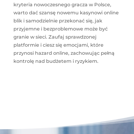
kryteria nowoczesnego gracza w Polsce,
warto dać szansę nowemu kasynowi online
blik i samodzielnie przekonać się, jak
przyjemne i bezproblemowe może być
granie w sieci. Zaufaj sprawdzonej
platformie i ciesz się emocjami, które
przynosi hazard online, zachowując pełną
kontrolę nad budżetem i ryzykiem.