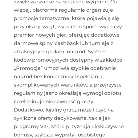
zwiększa szanse na wczesne wygrane. Co
więcej, platforma regularnie organizuje
promocje tematyczne, które pojawiają się
przy okazji świąt, wydarzeń sportowych czy
premier nowych gier, oferując dodatkowe
darmowe spiny, cashback lub turnieje z
atrakcyjnymi pulami nagród. System
kodów promocyjnych dostępny w zakładce
„Promocje” umożliwia szybkie odebranie
nagród bez konieczności spełniania
skomplikowanych warunków, a przejrzyste
regulaminy jasno określają wymogi obrotu,
co eliminuje niepewność graczy.
Dodatkowo, lojalny gracz może liczyć na
cykliczne oferty dedykowane, takie jak
programy VIP, które przyznają ekskluzywne
bonusy, szybsze wypłaty i osobistego