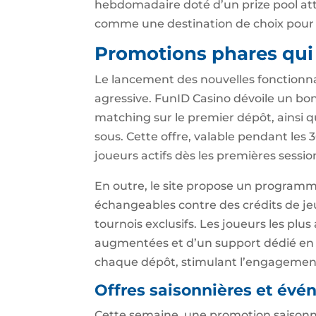
hebdomadaire doté d’un prize pool attr
comme une destination de choix pour le
Promotions phares qui r
Le lancement des nouvelles fonction
agressive. FunID Casino dévoile un bo
matching sur le premier dépôt, ainsi q
sous. Cette offre, valable pendant les 3
joueurs actifs dès les premières sessio
En outre, le site propose un programm
échangeables contre des crédits de je
tournois exclusifs. Les joueurs les pl
augmentées et d’un support dédié en f
chaque dépôt, stimulant l’engagement
Offres saisonnières et évé
Cette semaine, une promotion saisonn