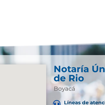
Notaría Ún
de Rio
Boyacá
Líneas de atenc
