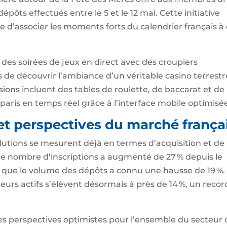
pôts effectués entre le 5 et le 12 mai. Cette initiative
ite d’associer les moments forts du calendrier français à
e des soirées de jeux en direct avec des croupiers
de découvrir l’ambiance d’un véritable casino terrestr
ssions incluent des tables de roulette, de baccarat et de
s paris en temps réel grâce à l’interface mobile optimisé
 et perspectives du marché frança
utions se mesurent déjà en termes d’acquisition et de
 le nombre d’inscriptions a augmenté de 27 % depuis le
s que le volume des dépôts a connu une hausse de 19 %.
eurs actifs s’élèvent désormais à près de 14 %, un recor
es perspectives optimistes pour l’ensemble du secteur