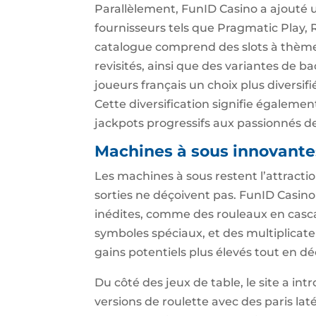
Parallèlement, FunID Casino a ajouté
fournisseurs tels que Pragmatic Play,
catalogue comprend des slots à thème
revisités, ainsi que des variantes de bac
joueurs français un choix plus divers
Cette diversification signifie égalemen
jackpots progressifs aux passionnés de
Machines à sous innovante
Les machines à sous restent l’attraction
sorties ne déçoivent pas. FunID Casin
inédites, comme des rouleaux en casca
symboles spéciaux, et des multiplicat
gains potentiels plus élevés tout en d
Du côté des jeux de table, le site a in
versions de roulette avec des paris la