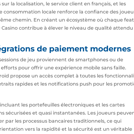
ur la localisation, le service client en français, et les
 consommation locale renforce la confiance des joueu
e même chemin. En créant un écosystème où chaque fea
asino contribue à élever le niveau de qualité attendu
tégrations de paiement modernes
 sessions de jeu proviennent de smartphones ou de
 efforts pour offrir une expérience mobile sans faille.
droid propose un accès complet à toutes les fonctionnali
etraits rapides et les notifications push pour les promot
cluant les portefeuilles électroniques et les cartes
s sécurisées et quasi instantanées. Les joueurs peuve
r par les processus bancaires traditionnels, ce qui
ientation vers la rapidité et la sécurité est un véritable