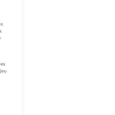
ux
s.
e
res
 jeu