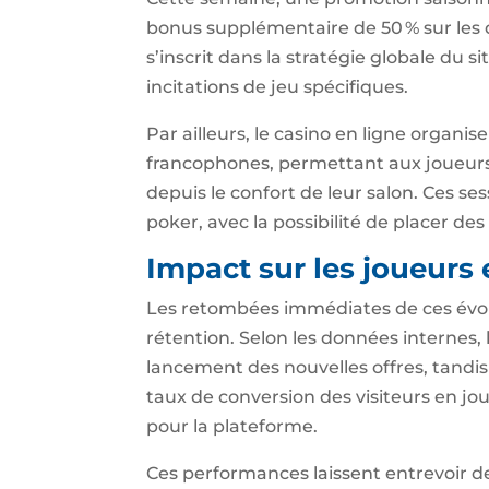
bonus supplémentaire de 50 % sur les dé
s’inscrit dans la stratégie globale du s
incitations de jeu spécifiques.
Par ailleurs, le casino en ligne organis
francophones, permettant aux joueurs 
depuis le confort de leur salon. Ces se
poker, avec la possibilité de placer de
Impact sur les joueurs
Les retombées immédiates de ces évol
rétention. Selon les données internes,
lancement des nouvelles offres, tandi
taux de conversion des visiteurs en jou
pour la plateforme.
Ces performances laissent entrevoir d