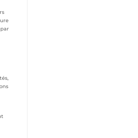
rs
ture
 par
tés,
ions
nt