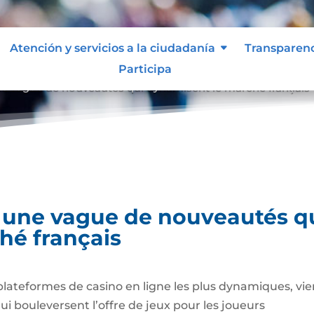
Atención y servicios a la ciudadanía
Transparen
Participa
ne vague de nouveautés qui dynamisent le marché français
e une vague de nouveautés q
hé français
plateformes de casino en ligne les plus dynamiques, vie
ui bouleversent l’offre de jeux pour les joueurs