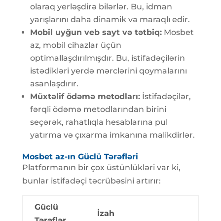
olaraq yerləşdirə bilərlər. Bu, idman
yarışlarını daha dinamik və maraqlı edir.
Mobil uyğun veb sayt və tətbiq:
Mosbet
az, mobil cihazlar üçün
optimallaşdırılmışdır. Bu, istifadəçilərin
istədikləri yerdə mərclərini qoymalarını
asanlaşdırır.
Müxtəlif ödəmə metodları:
İstifadəçilər,
fərqli ödəmə metodlarından birini
seçərək, rahatlıqla hesablarına pul
yatırma və çıxarma imkanına malikdirlər.
Mosbet az-ın Güclü Tərəfləri
Platformanın bir çox üstünlükləri var ki,
bunlar istifadəçi təcrübəsini artırır:
Güclü
İzah
Tərəflər