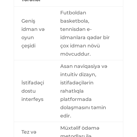
Futboldan
Geniş
basketbola,
idman və
tennisdən e-
oyun
idmanlara qədər bir
çeşidi
çox idman növü
mövcuddur.
Asan naviqasiya və
intuitiv dizayn,
İstifadəçi
istifadəçilərin
dostu
rahatlıqla
interfeys
platformada
dolaşmasını təmin
edir.
Müxtəlif ödəmə
Tez və
metodları ilə,