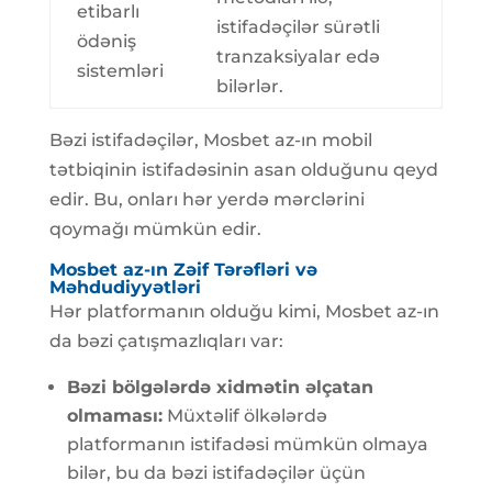
etibarlı
istifadəçilər sürətli
ödəniş
tranzaksiyalar edə
sistemləri
bilərlər.
Bəzi istifadəçilər, Mosbet az-ın mobil
tətbiqinin istifadəsinin asan olduğunu qeyd
edir. Bu, onları hər yerdə mərclərini
qoymağı mümkün edir.
Mosbet az-ın Zəif Tərəfləri və
Məhdudiyyətləri
Hər platformanın olduğu kimi, Mosbet az-ın
da bəzi çatışmazlıqları var:
Bəzi bölgələrdə xidmətin əlçatan
olmaması:
Müxtəlif ölkələrdə
platformanın istifadəsi mümkün olmaya
bilər, bu da bəzi istifadəçilər üçün