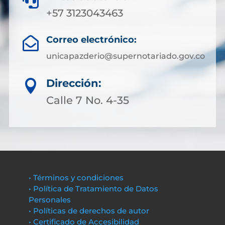

+57 3123043463
Correo electrónico:

unicapazderio@supernotariado.gov.co
Dirección:

Calle 7 No. 4-35
• Términos y condiciones
• Política de Tratamiento de Datos
Personales
• Políticas de derechos de autor
• Certificado de Accesibilidad