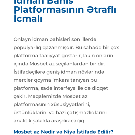
İdman Bahis
Platformasının Ətraflı
İcmalı
Onlayn idman bahisləri son illərdə
populyarlıq qazanmışdır. Bu sahədə bir çox
platforma fəaliyyət göstərir, lakin onların
içində Mosbet az seçilənlərdən biridir.
İstifadəçilərə geniş idman növlərində
mərclər qoyma imkanı tanıyan bu
platforma, sadə interfeysi ilə də diqqət
çəkir. Məqaləmizdə Mosbet az
platformasının xüsusiyyətlərini,
üstünlüklərini və bəzi çatışmazlıqlarını
analitik şəkildə araşdıracağıq.
Mosbet az Nədir və Niyə İstifadə Edilir?