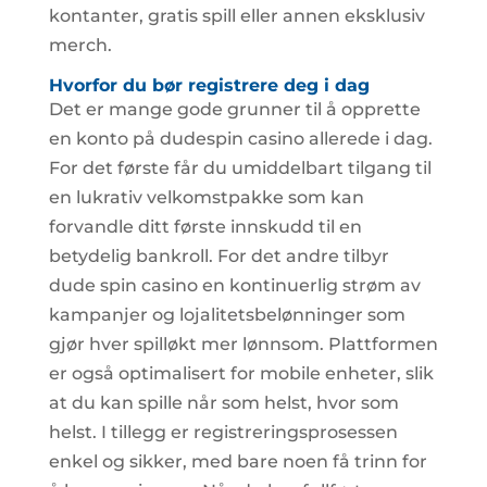
kontanter, gratis spill eller annen eksklusiv
merch.
Hvorfor du bør registrere deg i dag
Det er mange gode grunner til å opprette
en konto på dudespin casino allerede i dag.
For det første får du umiddelbart tilgang til
en lukrativ velkomstpakke som kan
forvandle ditt første innskudd til en
betydelig bankroll. For det andre tilbyr
dude spin casino en kontinuerlig strøm av
kampanjer og lojalitetsbelønninger som
gjør hver spilløkt mer lønnsom. Plattformen
er også optimalisert for mobile enheter, slik
at du kan spille når som helst, hvor som
helst. I tillegg er registreringsprosessen
enkel og sikker, med bare noen få trinn for