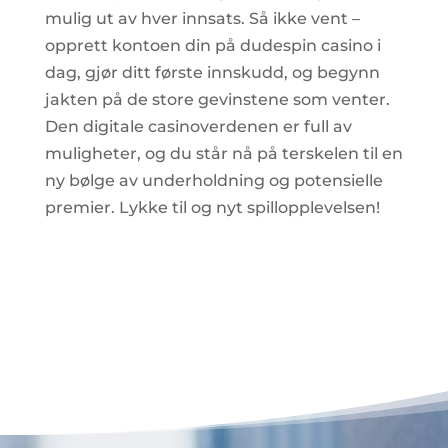
mulig ut av hver innsats. Så ikke vent –
opprett kontoen din på dudespin casino i
dag, gjør ditt første innskudd, og begynn
jakten på de store gevinstene som venter.
Den digitale casinoverdenen er full av
muligheter, og du står nå på terskelen til en
ny bølge av underholdning og potensielle
premier. Lykke til og nyt spillopplevelsen!