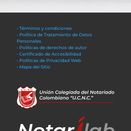
• Términos y condiciones
• Política de Tratamiento de Datos
Personales
• Políticas de derechos de autor
• Certificado de Accesibilidad
• Políticas de Privacidad Web
• Mapa del Sitio