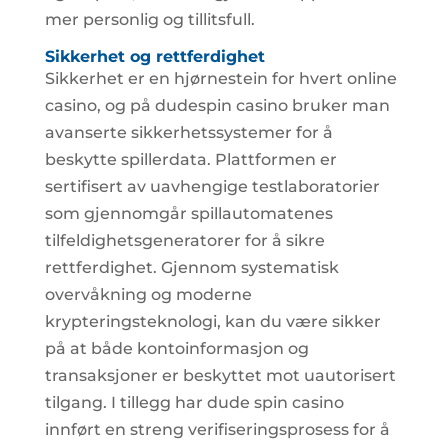
mer personlig og tillitsfull.
Sikkerhet og rettferdighet
Sikkerhet er en hjørnestein for hvert online
casino, og på dudespin casino bruker man
avanserte sikkerhetssystemer for å
beskytte spillerdata. Plattformen er
sertifisert av uavhengige testlaboratorier
som gjennomgår spillautomatenes
tilfeldighetsgeneratorer for å sikre
rettferdighet. Gjennom systematisk
overvåkning og moderne
krypteringsteknologi, kan du være sikker
på at både kontoinformasjon og
transaksjoner er beskyttet mot uautorisert
tilgang. I tillegg har dude spin casino
innført en streng verifiseringsprosess for å