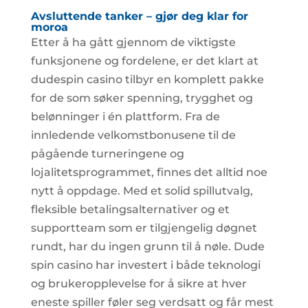
Avsluttende tanker – gjør deg klar for
moroa
Etter å ha gått gjennom de viktigste
funksjonene og fordelene, er det klart at
dudespin casino tilbyr en komplett pakke
for de som søker spenning, trygghet og
belønninger i én plattform. Fra de
innledende velkomstbonusene til de
pågående turneringene og
lojalitetsprogrammet, finnes det alltid noe
nytt å oppdage. Med et solid spillutvalg,
fleksible betalingsalternativer og et
supportteam som er tilgjengelig døgnet
rundt, har du ingen grunn til å nøle. Dude
spin casino har investert i både teknologi
og brukeropplevelse for å sikre at hver
eneste spiller føler seg verdsatt og får mest