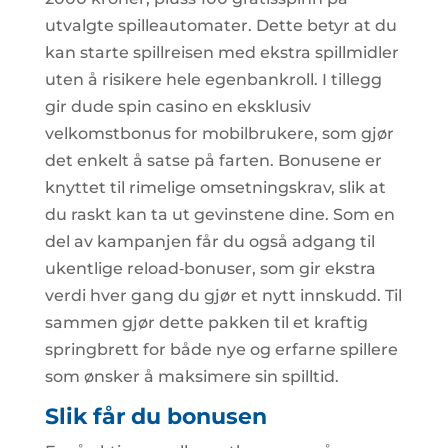
utvalgte spilleautomater. Dette betyr at du
kan starte spillreisen med ekstra spillmidler
uten å risikere hele egenbankroll. I tillegg
gir dude spin casino en eksklusiv
velkomstbonus for mobilbrukere, som gjør
det enkelt å satse på farten. Bonusene er
knyttet til rimelige omsetningskrav, slik at
du raskt kan ta ut gevinstene dine. Som en
del av kampanjen får du også adgang til
ukentlige reload‑bonuser, som gir ekstra
verdi hver gang du gjør et nytt innskudd. Til
sammen gjør dette pakken til et kraftig
springbrett for både nye og erfarne spillere
som ønsker å maksimere sin spilltid.
Slik får du bonusen