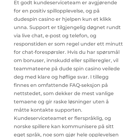
Et godt kundeserviceteam er avgjørende
for en positiv spillopplevelse, og på
dudespin casino er hjelpen kun et klikk
unna. Support er tilgjengelig døgnet rundt
via live chat, e‑post og telefon, og
responstiden er som regel under ett minutt
for chat‑forespørsler. Hvis du har spørsmål
om bonuser, innskudd eller spilleregler, vil
teammateene på dude spin casino veilede
deg med klare og høflige svar. I tillegg
finnes en omfattende FAQ‑seksjon på
nettstedet, som dekker de mest vanlige
temaene og gir raske løsninger uten å
måtte kontakte supporten.
Kundeserviceteamet er flerspråklig, og
norske spillere kan kommunisere på sitt
eget språk, noe som gjør hele opplevelsen