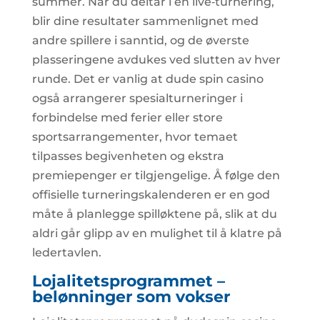
summer. Når du deltar i en live‑turnering,
blir dine resultater sammenlignet med
andre spillere i sanntid, og de øverste
plasseringene avdukes ved slutten av hver
runde. Det er vanlig at dude spin casino
også arrangerer spesialturneringer i
forbindelse med ferier eller store
sportsarrangementer, hvor temaet
tilpasses begivenheten og ekstra
premiepenger er tilgjengelige. Å følge den
offisielle turneringskalenderen er en god
måte å planlegge spilløktene på, slik at du
aldri går glipp av en mulighet til å klatre på
ledertavlen.
Lojalitetsprogrammet –
belønninger som vokser