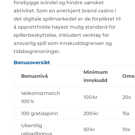
forebygge svindel og hindre uønsket
aktivitet. Som en anerkjent brand casino i
det digitale spillmarkedet er de forpliktet til
å opprettholde høyest mulig standard for
spillerbeskyttelse, inkludert verktøy for
ansvarlig spill som innskuddsgrenser og
tidsbegrensninger.
Bonusoversikt
Minimum
Bonusnivå
Omse
innskudd
Velkomstmatch
100 kr
20x
100 %
100 gratisspinn
200 kr
15x
Ukentlig
50 kr
10x
reloadbonus