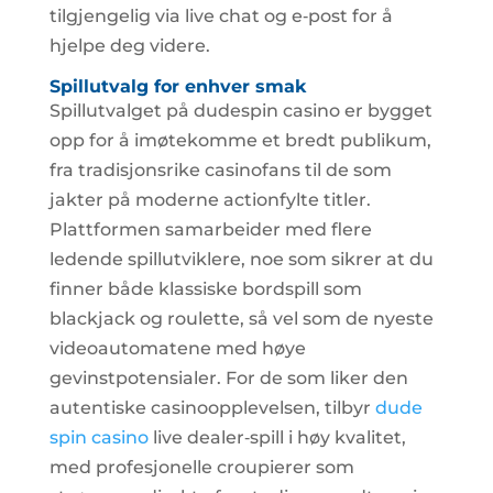
tilgjengelig via live chat og e‑post for å
hjelpe deg videre.
Spillutvalg for enhver smak
Spillutvalget på dudespin casino er bygget
opp for å imøtekomme et bredt publikum,
fra tradisjonsrike casinofans til de som
jakter på moderne actionfylte titler.
Plattformen samarbeider med flere
ledende spillutviklere, noe som sikrer at du
finner både klassiske bordspill som
blackjack og roulette, så vel som de nyeste
videoautomatene med høye
gevinstpotensialer. For de som liker den
autentiske casinoopplevelsen, tilbyr
dude
spin casino
live dealer‑spill i høy kvalitet,
med profesjonelle croupierer som