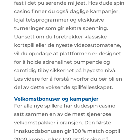
fast i det pulserende miljøet. Hos dude spin
casino finner du også daglige kampanjer,
lojalitetsprogrammer og eksklusive
turneringer som gir ekstra spenning.
Uansett om du foretrekker klassiske
kortspill eller de nyeste videoautomatene,
vil du oppdage at plattformen er designet
for å holde adrenalinet pumpende og
samtidig tilby sikkerhet på høyeste nivå.
Les videre for å forstå hvorfor du bør bli en
del av dette voksende spillfellesskapet.
Velkomstbonuser og kampanjer
For alle nye spillere har dudespin casino
satt sammen en av de mest sjenerøse
velkomstpakker i bransjen. Den første
innskuddsbonusen gir 100 % match opptil
2000 kroner, pluss 100 gratisspinn på