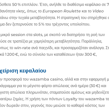
ετε 50 % επιπλέον. Έτσι, ανήλθε το διαθέσιμο κεφάλαιο σε 7
ιθανότητα νίκης, όπως το
European Roulette
και το
Video
πάνω στην τυχαία μεταβλητότητα. Η στρατηγική του στηρίχθηκε 
ημα δεν ξεπερνούσε το 5 % του τρέχοντος υπολοίπου.
μικρό session στα slots, με σκοπό να διατηρήσει τη ροή των
ύσε σε τραπέζια με χαμηλότερη μεταβλητότητα. Παράλληλα,
ως το win‑rate ανά παιχνίδι, και προσαρμοζόταν ανάλογα. Σ
λικά 1 200 €, ενώ το σύνολο των καταθέσεων ήταν 300 €,
αχείριση κεφαλαίου
 στην προσφορά του wazamba casino, αλλά και στην εφαρμογή μ
άγραμμα για το μέγιστο φόρτο απώλειας ανά ημέρα (30 €) και
έγιστη απώλεια πληρωνόταν, σταματούσε αμέσως και μηδενίζετ
ραιτέρω ζημίες. Η χρήση των πόντων Loyalty του wazamba τ
λέον δωρεάν σπιν, γεγονός που μειώσε το καθαρό κόστος των