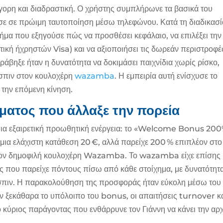
ρη και διαδραστική. Ο χρήστης συμπλήρωνε τα βασικά του
ησε σε πρώιμη ταυτοποίηση μέσω τηλεφώνου. Κατά τη διαδικασί
α που εξηγούσε πώς να προσθέσει κεφάλαιο, να επιλέξει την
κή ήχρηστών Visa) και να αξιοποιήσει τις δωρεάν περιστροφέ
άβηξε ήταν η δυνατότητα να δοκιμάσει παιχνίδια χωρίς ρίσκο,
σπιν στον κουλοχέρη
wazamba
. Η εμπειρία αυτή ενίσχυσε το
 την επόμενη κίνηση.
ατος που άλλαξε την πορεία
ια εξαιρετική προωθητική ενέργεια: το «Welcome Bonus 200
ια ελάχιστη κατάθεση 20 €, αλλά παρείχε 200 % επιπλέον στο
τον δημοφιλή κουλοχέρη Wazamba. Το wazamba είχε επίσης
 που παρείχε πόντους πίσω από κάθε στοίχημα, με δυνατότητ
 σπιν. Η παρακολούθηση της προσφοράς ήταν εύκολη μέσω του
ξεκάθαρα το υπόλοιπο του bonus, οι απαιτήσεις turnover κα
κύριος παράγοντας που ενθάρρυνε τον Γιάννη να κάνει την αρ