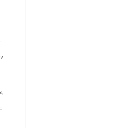
ο
ων
s,
ς