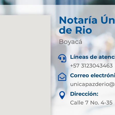
Notaría Ún
de Rio
Boyacá
Líneas de atenc

+57 3123043463
Correo electrón

unicapazderio@
Dirección:

Calle 7 No. 4-35