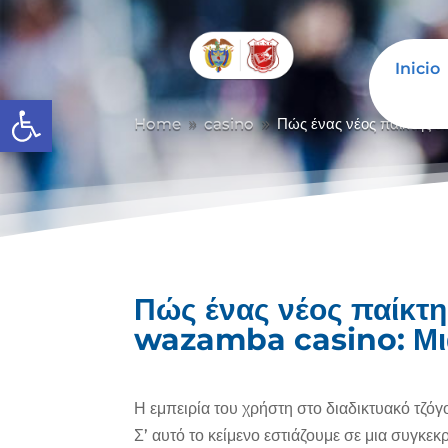
Inicio
Abrir barra de herramientas
Home
casino
Πώς ένας νέος παίκτης 
9
9
Πώς ένας νέος παίκτη
wazamba casino: Μι
Η εμπειρία του χρήστη στο διαδικτυακό τζό
Σ’ αυτό το κείμενο εστιάζουμε σε μια συγκε