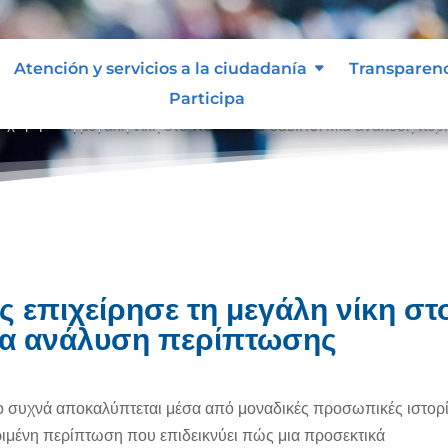
Atención y servicios a la ciudadanía
Transparen
Participa
επιχείρησε τη μεγάλη νίκη στο wazamba casino: Μια ανάλυση περ
ς επιχείρησε τη μεγάλη νίκη στ
α ανάλυση περίπτωσης
γο συχνά αποκαλύπτεται μέσα από μοναδικές προσωπικές ιστορί
κριμένη περίπτωση που επιδεικνύει πώς μια προσεκτικά