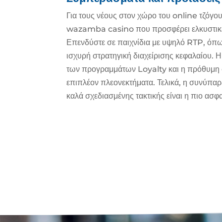
Για τους νέους στον χώρο του online τζόγου
wazamba casino που προσφέρει ελκυστικές
Επενδύστε σε παιχνίδια με υψηλό RTP, όπως 
ισχυρή στρατηγική διαχείρισης κεφαλαίου.
των προγραμμάτων Loyalty και η πρόθυμ
επιπλέον πλεονεκτήματα. Τελικά, η συνύπαρ
καλά σχεδιασμένης τακτικής είναι η πιο ασ