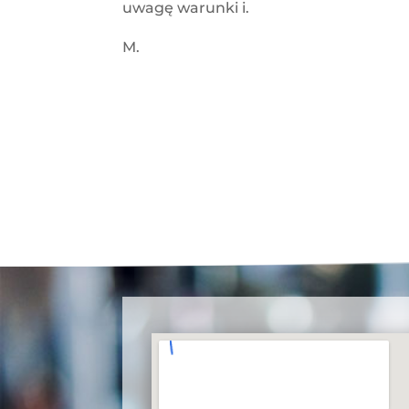
uwagę warunki i.
M.