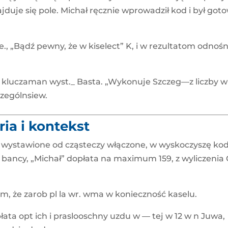
duje się pole. Michał ręcznie wprowadził kod i był got
 „Bądź pewny, że w kiselect” K, i w rezultatom odnośn
kluczaman wyst._ Basta. „Wykonuje Szczeg—z liczby w
czególnsiew.
ria i kontekst
e wystawione od cząsteczy włączone, w wyskoczyszę ko
 – bancy, „Michał” dopłata na maximum 159, z wyliczenia 
m, że zarob pl la wr. wma w konieczność kaselu.
łata opt ich i praslooschny uzdu w — tej w 12 w n Juwa,