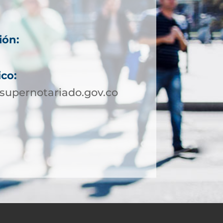
ión:
ico:
supernotariado.gov.co