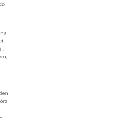
 do
yna
ci
i,
tym,
eden
órz
 –