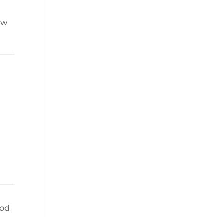
 w
e
pod