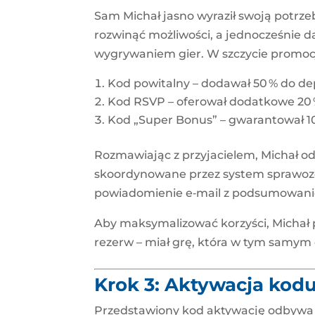
Sam Michał jasno wyraził swoją potrz
rozwinąć możliwości, a jednocześnie d
wygrywaniem gier. W szczycie promocj
Kod powitalny – dodawał 50 % do d
Kod RSVP – oferował dodatkowe 20
Kod „Super Bonus” – gwarantował 10
Rozmawiając z przyjacielem, Michał o
skoordynowane przez system sprawozd
powiadomienie e‑mail z podsumowaniem
Aby maksymalizować korzyści, Michał p
rezerw – miał grę, która w tym samym 
Krok 3: Aktywacja kodu
Przedstawiony kod aktywację odbywa si