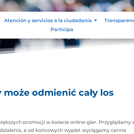
Atención y servicios a la ciudadanía
Transparen
Participa
oże odmienić cały los zwykłego gracza
 może odmienić cały los
większych promocji w świecie online‑gier. Przyglądamy 
 działania, a od końcowych wypłat wyciągamy cenne