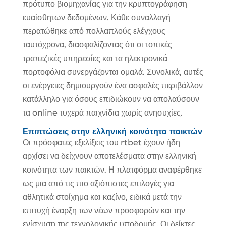
πρότυπο βιομηχανίας για την κρυπτογράφηση
ευαίσθητων δεδομένων. Κάθε συναλλαγή
περατώθηκε από πολλαπλούς ελέγχους
ταυτόχρονα, διασφαλίζοντας ότι οι τοπικές
τραπεζικές υπηρεσίες και τα ηλεκτρονικά
πορτοφόλια συνεργάζονται ομαλά. Συνολικά, αυτές
οι ενέργειες δημιουργούν ένα ασφαλές περιβάλλον
κατάλληλο για όσους επιδιώκουν να απολαύσουν
τα online τυχερά παιχνίδια χωρίς ανησυχίες.
Επιπτώσεις στην ελληνική κοινότητα παικτών
Οι πρόσφατες εξελίξεις του rtbet έχουν ήδη
αρχίσει να δείχνουν αποτελέσματα στην ελληνική
κοινότητα των παικτών. Η πλατφόρμα αναφέρθηκε
ως μια από τις πιο αξιόπιστες επιλογές για
αθλητικά στοίχημα και καζίνο, ειδικά μετά την
επιτυχή έναρξη των νέων προσφορών και την
ενίσχυση της τεχνολογικής υποδομής. Οι δείκτες