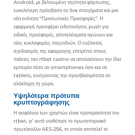
Android, με βελτιωμένη ταχύτητα φόρτωσης,
ευκολότερη πρόσβαση σε live στοιχήματα και μια
νέα ενότητα “Προσωπικές Προσφορές”. Η
εφαρμογή προσφέρει ειδοποιήσεις push για
ειδικές προσφορές, αποτελέσματα αγώνων και
νέες κυκλοφορίες παιχνιδιών. Ο ευέλικτος
σχεδιασμός της εφαρμογης επιτρέπει στους
παίκτες του rtbet casino να απολαύσουν την ίδια
εμπειρία τόσο σε smartphones όσο και σε
tablets, ενισχύοντας την προσβασιμότητα σε
ολόκληρη τη χώρα.
Υψηλότερα πρότυπα
κρυπτογράφησης
Η ασφάλεια των χρηστών είναι προτεραιότητα του
rtbet, γι’ αυτό υιοθέτησε το πρωτοποριακό
πρωτόκολλο AES‑256, το οποίο αποτελεί το