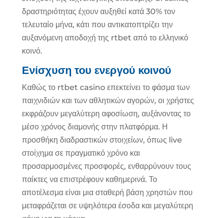
δραστηριότητας έχουν αυξηθεί κατά 30% τον
τελευταίο μήνα, κάτι που αντικατοπτρίζει την
αυξανόμενη αποδοχή της rtbet από το ελληνικό
κοινό.
Ενίσχυση του ενεργού κοινού
Καθώς το rtbet casino επεκτείνει το φάσμα των
παιχνιδιών και των αθλητικών αγορών, οι χρήστες
εκφράζουν μεγαλύτερη αφοσίωση, αυξάνοντας το
μέσο χρόνος διαμονής στην πλατφόρμα. Η
προσθήκη διαδραστικών στοιχείων, όπως live
στοίχημα σε πραγματικό χρόνο και
προσαρμοσμένες προσφορές, ενθαρρύνουν τους
παίκτες να επιστρέφουν καθημερινά. Το
αποτέλεσμα είναι μια σταθερή βάση χρηστών που
μεταφράζεται σε υψηλότερα έσοδα και μεγαλύτερη