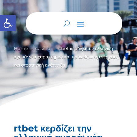
Abrir barra de herramientas
Home
casino
rtbet κερδίζει την ελληνική
9
9
αγορά: νέα χαρακτηριστικά, προωθητικές ενέργειες
και στρατηγική ανάπτυξη
rtbet κερδίζει την