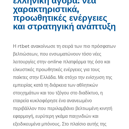
ελληνική αγορά: νέα
χαρακτηριστικά,
προωθητικές ενέργειες
και στρατηγική ανάπτυξη
Η rtbet ανακοίνωσε τη σειρά των πιο πρόσφατων
βελτιώσεων, που ενσωματώνουν τόσο νέες
λειτουργίες στην online πλατφόρμα της όσο και
ελκυστικές προωθητικές ενέργειες για τους
παίκτες στην Ελλάδα. Με στόχο την ενίσχυση της
εμπειρίας κατά τη διάρκεια των αθλητικών
στοιχημάτων και του τζόγου στο διαδίκτυο, η
εταιρεία κυκλοφόρησε ένα ανανεωμένο
περιβάλλον που περιλαμβάνει βελτιωμένη κινητή
εφαρμογή, ευρύτερη γκάμα παιχνιδιών και
εξειδικευμένα μπόνους. Στο πλαίσιο αυτής της