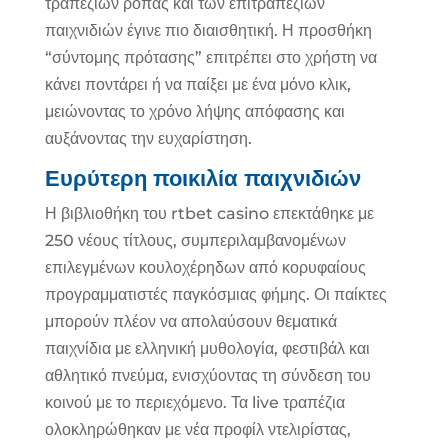
τραπεζιών ρόπας και των επιτραπέζιων
παιχνιδιών έγινε πιο διαισθητική. Η προσθήκη
“σύντομης πρότασης” επιτρέπει στο χρήστη να
κάνει ποντάρει ή να παίξει με ένα μόνο κλικ,
μειώνοντας το χρόνο λήψης απόφασης και
αυξάνοντας την ευχαρίστηση.
Ευρύτερη ποικιλία παιχνιδιών
Η βιβλιοθήκη του rtbet casino επεκτάθηκε με
250 νέους τίτλους, συμπεριλαμβανομένων
επιλεγμένων κουλοχέρηδων από κορυφαίους
προγραμματιστές παγκόσμιας φήμης. Οι παίκτες
μπορούν πλέον να απολαύσουν θεματικά
παιχνίδια με ελληνική μυθολογία, φεστιβάλ και
αθλητικό πνεύμα, ενισχύοντας τη σύνδεση του
κοινού με το περιεχόμενο. Τα live τραπέζια
ολοκληρώθηκαν με νέα προφίλ ντελιρίστας,