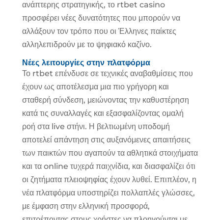
ανάπτερης στρατηγικής, το rtbet casino
προσφέρει νέες δυνατότητες που μπορούν να
αλλάξουν τον τρόπο που οι Έλληνες παίκτες
αλληλεπιδρούν με το ψηφιακό καζίνο.
Νέες λειτουργίες στην πλατφόρμα
Το rtbet επένδυσε σε τεχνικές αναβαθμίσεις που
έχουν ως αποτέλεσμα μια πιο γρήγορη και
σταθερή σύνδεση, μειώνοντας την καθυστέρηση
κατά τις συναλλαγές και εξασφαλίζοντας ομαλή
ροή στα live στήνι. Η βελτιωμένη υποδομή
αποτελεί απάντηση στις αυξανόμενες απαιτήσεις
των παικτών που αγαπούν τα αθλητικά στοιχήματα
και τα online τυχερά παιχνίδια, και διασφαλίζει ότι
οι ζητήματα πλειοψηφίας έχουν λυθεί. Επιπλέον, η
νέα πλατφόρμα υποστηρίζει πολλαπλές γλώσσες,
με έμφαση στην ελληνική προσφορά,
επιτρέποντας στους χρήστες να πλοηγούνται με