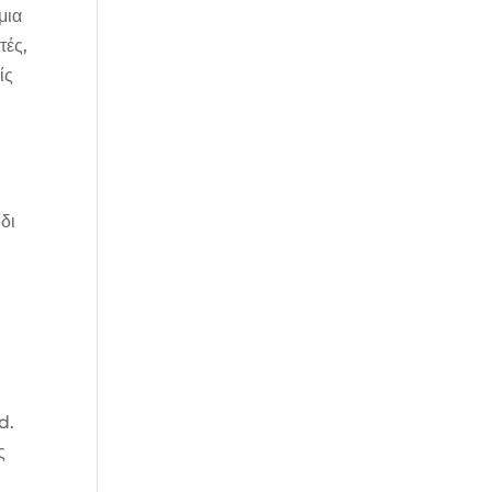
μια
τές,
ίς
δι
d.
ς