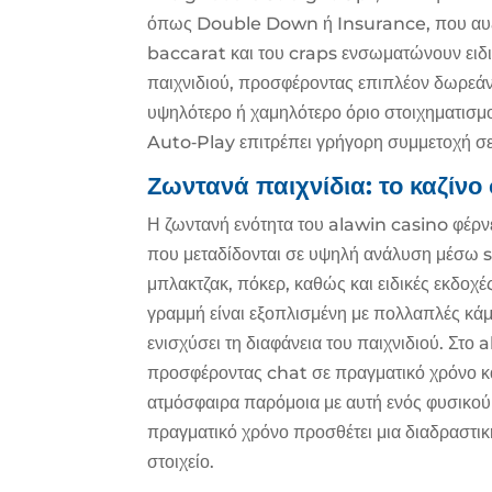
όπως Double Down ή Insurance, που αυξάνο
baccarat και του craps ενσωματώνουν ειδι
παιχνιδιού, προσφέροντας επιπλέον δωρεάν 
υψηλότερο ή χαμηλότερο όριο στοιχηματισμού
Auto‑Play επιτρέπει γρήγορη συμμετοχή σ
Ζωντανά παιχνίδια: το καζίνο 
Η ζωντανή ενότητα του alawin casino φέρνει
που μεταδίδονται σε υψηλή ανάλυση μέσω 
μπλακτζακ, πόκερ, καθώς και ειδικές εκδο
γραμμή είναι εξοπλισμένη με πολλαπλές κάμ
ενισχύσει τη διαφάνεια του παιχνιδιού. Στο a
προσφέροντας chat σε πραγματικό χρόνο κ
ατμόσφαιρα παρόμοια με αυτή ενός φυσικού
πραγματικό χρόνο προσθέτει μια διαδραστικ
στοιχείο.