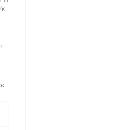
ι το
λής
ι
Η
νες