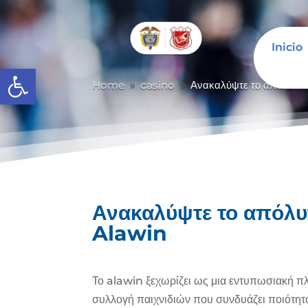
Inicio
Abrir barra de herramientas
Home
casino
Ανακαλύψτε το απόλυτο 
9
9
Ανακαλύψτε το απόλυ
Alawin
Το alawin ξεχωρίζει ως μια εντυπωσιακή π
συλλογή παιχνιδιών που συνδυάζει ποιότητα,