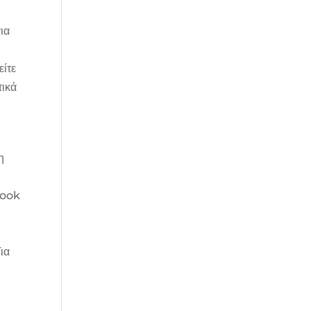
ια
είτε
τικά
η
Book
ια