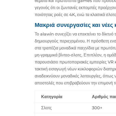
θέματα και πρωτότυπα games που προσελκύο
γεγονός ότι οι ζωντανές εκπομπές προέρχο
ποιότητας ροές σε 4K, ενώ τα κλασικά σλο
Μακριά συνεργασίες και νέες
Το alawin συνεχίζει να επεκτείνει το δίκτυ
δημιουργούς περιεχομένου. Η πρόσθετη ε
στα τραπέζια μοναδικά παιχνίδια με πρωτότ
μη‑γραμμικά βίντεο‑σλοτς. Επιπλέον, η ομά
παρουσιάσει πρωτοποριακές εμπειρίες VR κα
τακτική εισαγωγή νέων κυκλοφοριών διατηρε
αναδεικνύουν μοναδικές λειτουργίες, όπως 
αποστολές που επιβραβεύουν την επιμονή τ
Κατηγορία
Αριθμός πα
Σλοτς
300+