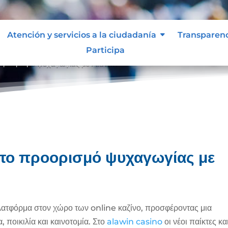
Atención y servicios a la ciudadanía
Transparen
Participa
προορισμό ψυχαγωγίας με Alawin
το προορισμό ψυχαγωγίας με
λατφόρμα στον χώρο των online καζίνο, προσφέροντας μια
 ποικιλία και καινοτομία. Στο
alawin casino
οι νέοι παίκτες και