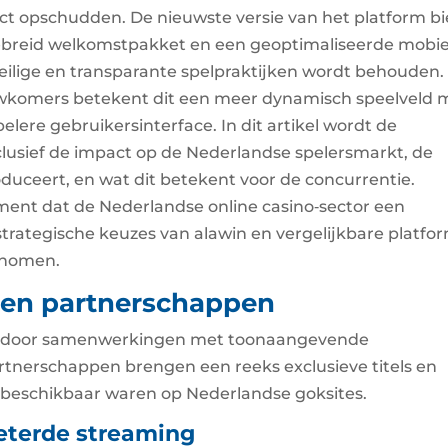
t opschudden. De nieuwste versie van het platform bi
tgebreid welkomstpakket en een geoptimaliseerde mobie
 veilige en transparante spelpraktijken wordt behouden.
euwkomers betekent dit een meer dynamisch speelveld 
lere gebruikersinterface. In dit artikel wordt de
clusief de impact op de Nederlandse spelersmarkt, de
oduceert, en wat dit betekent voor de concurrentie.
nt dat de Nederlandse online casino‑sector een
trategische keuzes van alawin en vergelijkbare platfo
enomen.
 en partnerschappen
atie door samenwerkingen met toonaangevende
rtnerschappen brengen een reeks exclusieve titels en
t beschikbaar waren op Nederlandse goksites.
beterde streaming