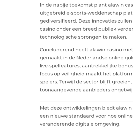
In de nabije toekomst plant alawin ca
uitgebreid e‑sports‑weddenschap pla
gediversifieerd. Deze innovaties zull
casino onder een breed publiek verde
technologische sprongen te maken.
Concluderend heeft alawin casino met
gemaakt in de Nederlandse online go
live‑spelfeatures, aantrekkelijke bonu
focus op veiligheid maakt het platform
spelers. Terwijl de sector blijft groeien
toonaangevende aanbieders ongetwijf
Met deze ontwikkelingen biedt alawin 
een nieuwe standaard voor hoe online c
veranderende digitale omgeving.