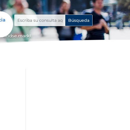
cia
erlandse markt