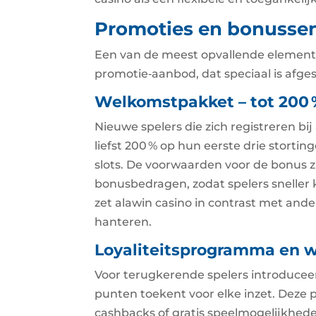
Promoties en bonussen
Een van de meest opvallende elemente
promotie‑aanbod, dat speciaal is afg
Welkomstpakket – tot 200 %
Nieuwe spelers die zich registreren b
liefst 200 % op hun eerste drie storti
slots. De voorwaarden voor de bonus zi
bonusbedragen, zodat spelers sneller
zet alawin casino in contrast met and
hanteren.
Loyaliteitsprogramma en w
Voor terugkerende spelers introducee
punten toekent voor elke inzet. Deze
cashbacks of gratis speelmogelijkhede