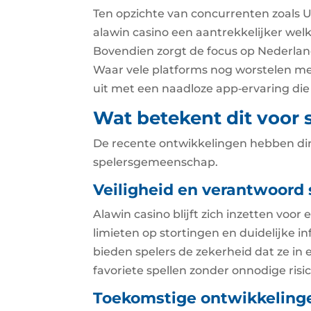
Ten opzichte van concurrenten zoals 
alawin casino een aantrekkelijker wel
Bovendien zorgt de focus op Nederland
Waar vele platforms nog worstelen met 
uit met een naadloze app‑ervaring die 
Wat betekent dit voor 
De recente ontwikkelingen hebben dir
spelersgemeenschap.
Veiligheid en verantwoord
Alawin casino blijft zich inzetten voor e
limieten op stortingen en duidelijke 
bieden spelers de zekerheid dat ze i
favoriete spellen zonder onnodige risic
Toekomstige ontwikkeling