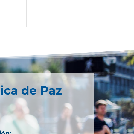
ica de Paz
ión: