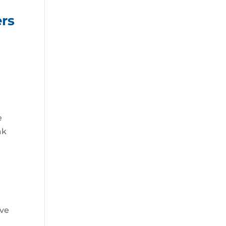
ers
r
e
ak
eve