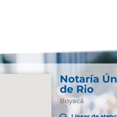
Notaría Ún
de Rio
Boyacá
Líneas de atenc