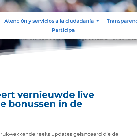
Atención y servicios a la ciudadanía
Transparen
Participa
t vernieuwde live spelfeatures en hoge bonussen in de Ned
ert vernieuwde live
ge bonussen in de
ndrukwekkende reeks updates gelanceerd die de