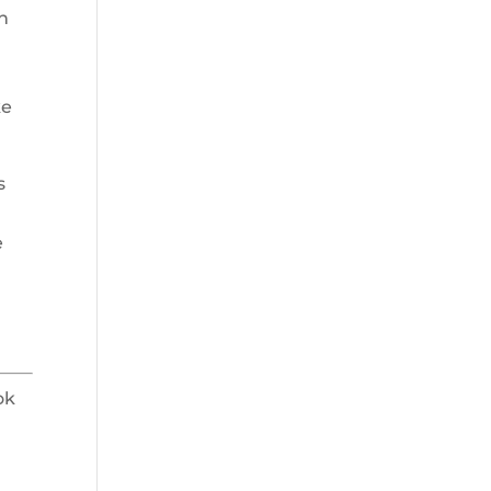
n
ke
s
e
ok