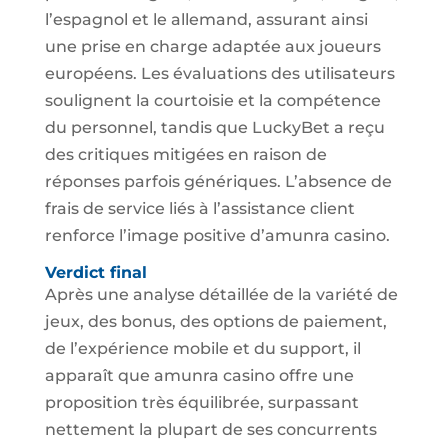
l’espagnol et le allemand, assurant ainsi
une prise en charge adaptée aux joueurs
européens. Les évaluations des utilisateurs
soulignent la courtoisie et la compétence
du personnel, tandis que LuckyBet a reçu
des critiques mitigées en raison de
réponses parfois génériques. L’absence de
frais de service liés à l’assistance client
renforce l’image positive d’amunra casino.
Verdict final
Après une analyse détaillée de la variété de
jeux, des bonus, des options de paiement,
de l’expérience mobile et du support, il
apparaît que amunra casino offre une
proposition très équilibrée, surpassant
nettement la plupart de ses concurrents