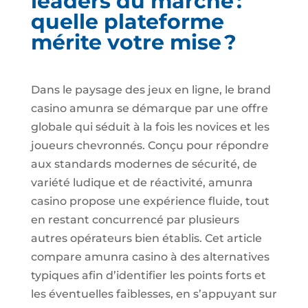
leaders du marché :
quelle plateforme
mérite votre mise ?
Dans le paysage des jeux en ligne, le brand
casino amunra se démarque par une offre
globale qui séduit à la fois les novices et les
joueurs chevronnés. Conçu pour répondre
aux standards modernes de sécurité, de
variété ludique et de réactivité, amunra
casino propose une expérience fluide, tout
en restant concurrencé par plusieurs
autres opérateurs bien établis. Cet article
compare amunra casino à des alternatives
typiques afin d’identifier les points forts et
les éventuelles faiblesses, en s’appuyant sur