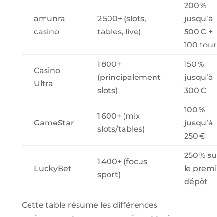
200 %
amunra
2 500+ (slots,
jusqu’à
casino
tables, live)
500 € +
100 tour
1 800+
150 %
Casino
(principalement
jusqu’à
Ultra
slots)
300 €
100 %
1 600+ (mix
GameStar
jusqu’à
slots/tables)
250 €
250 % su
1 400+ (focus
LuckyBet
le premi
sport)
dépôt
Cette table résume les différences