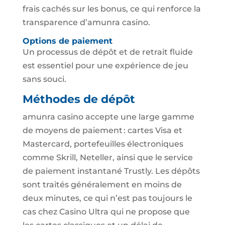
frais cachés sur les bonus, ce qui renforce la
transparence d’amunra casino.
Options de paiement
Un processus de dépôt et de retrait fluide
est essentiel pour une expérience de jeu
sans souci.
Méthodes de dépôt
amunra casino accepte une large gamme
de moyens de paiement : cartes Visa et
Mastercard, portefeuilles électroniques
comme Skrill, Neteller, ainsi que le service
de paiement instantané Trustly. Les dépôts
sont traités généralement en moins de
deux minutes, ce qui n’est pas toujours le
cas chez Casino Ultra qui ne propose que