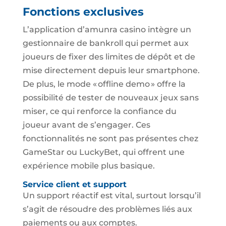
Fonctions exclusives
L’application d’amunra casino intègre un
gestionnaire de bankroll qui permet aux
joueurs de fixer des limites de dépôt et de
mise directement depuis leur smartphone.
De plus, le mode « offline demo » offre la
possibilité de tester de nouveaux jeux sans
miser, ce qui renforce la confiance du
joueur avant de s’engager. Ces
fonctionnalités ne sont pas présentes chez
GameStar ou LuckyBet, qui offrent une
expérience mobile plus basique.
Service client et support
Un support réactif est vital, surtout lorsqu’il
s’agit de résoudre des problèmes liés aux
paiements ou aux comptes.