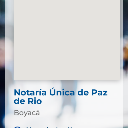
Notaría Única de Paz
de Rio
Boyacá