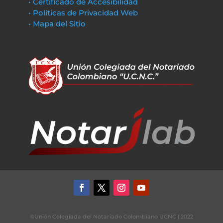
• Certificado de Accesibilidad
• Políticas de Privacidad Web
• Mapa del Sitio
©Unión Colegiada del Notariado Colombiano UCNC | 2022