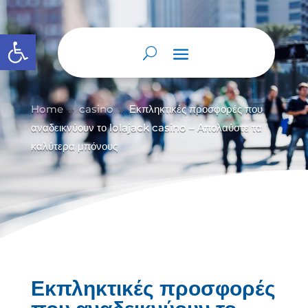
Abrir barra de herramientas
Home
casino
Εκπληκτικές προσφορές που
9
9
αναδεικνύουν το lolajack casino – Απολαύστε τα
καλύτερα μπόνους
Εκπληκτικές προσφορές