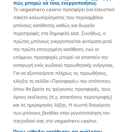
πώς μπορώ να τους ενεργοποιήσω;
Το vegashero casino προσφέρει ένα ελκυστικό
πακέτο καλωσορίσματος που περιλαμβάνει
μπόνους κατάθεσης καθώς και δωρεάν
περιστροφές στα δημοφιλή slot. Συνήθως, ο
πρώτος μπόνους ενεργοποιείται αυτόματα μετά
την πρώτη επιτυχημένη κατάθεση, ενώ οι
επόμενες προσφορές μπορεί να απαιτούν την
εισαγωγή ενός κωδικού προωθητικής ενέργειας.
Για να αξιοποιήσετε πλήρως τις προωθήσεις,
ελέγξτε τη σελίδα «Προσφορές» του ιστότοπου,
όπου θα βρείτε τις τρέχουσες προσφορές, τους
όρους εκτέλεσης (π.χ. απαιτήσεις περιστροφής)
και τις ημερομηνίες λήξης. Η σωστή διαχείριση
των μπόνους βοηθάει στην μεγιστοποίηση του
παιχνιδιού σας στο vegashero casino.
Ποιες μέθοδοι κατάθεσης και ανάληψης