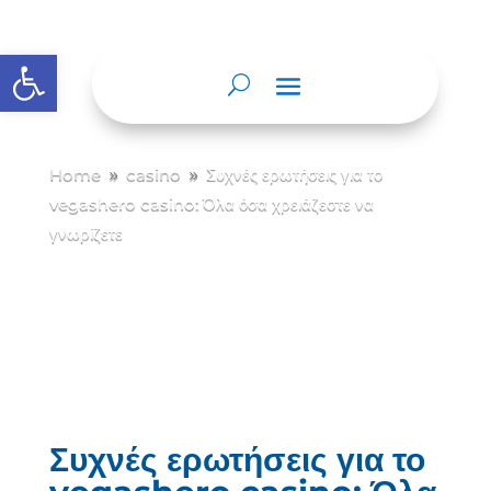
Abrir barra de herramientas
Home
casino
Συχνές ερωτήσεις για το
9
9
vegashero casino: Όλα όσα χρειάζεστε να
γνωρίζετε
Συχνές ερωτήσεις για το