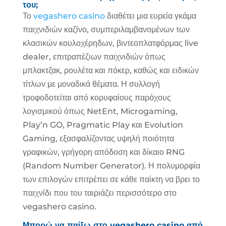
του;
Το
vegashero casino
διαθέτει μια ευρεία γκάμα
παιχνιδιών καζίνο, συμπεριλαμβανομένων των
κλασικών κουλοχέρηδων, βιντεοπλατφόρμας live
dealer, επιτραπέζιων παιχνιδιών όπως
μπλακτζακ, ρουλέτα και πόκερ, καθώς και ειδικών
τίτλων με μοναδικά θέματα. Η συλλογή
τροφοδοτείται από κορυφαίους παρόχους
λογισμικού όπως NetEnt, Microgaming,
Play’n GO, Pragmatic Play και Evolution
Gaming, εξασφαλίζοντας υψηλή ποιότητα
γραφικών, γρήγορη απόδοση και δίκαιο RNG
(Random Number Generator). Η πολυμορφία
των επιλογών επιτρέπει σε κάθε παίκτη να βρει το
παιχνίδι που του ταιριάζει περισσότερο στο
vegashero casino.
Μπορώ να παίξω στο vegashero casino από