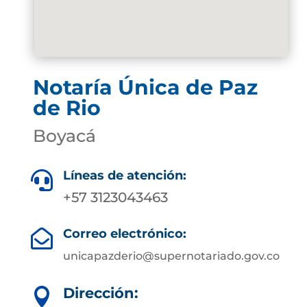
Notaría Única de Paz
de Rio
Boyacá
Líneas de atención:

+57 3123043463
Correo electrónico:

unicapazderio@supernotariado.gov.co
Dirección:
