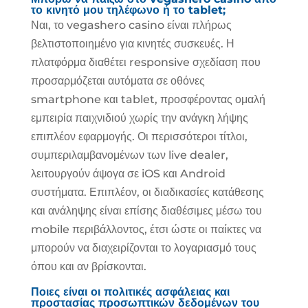
το κινητό μου τηλέφωνο ή το tablet;
Ναι, το vegashero casino είναι πλήρως
βελτιστοποιημένο για κινητές συσκευές. Η
πλατφόρμα διαθέτει responsive σχεδίαση που
προσαρμόζεται αυτόματα σε οθόνες
smartphone και tablet, προσφέροντας ομαλή
εμπειρία παιχνιδιού χωρίς την ανάγκη λήψης
επιπλέον εφαρμογής. Οι περισσότεροι τίτλοι,
συμπεριλαμβανομένων των live dealer,
λειτουργούν άψογα σε iOS και Android
συστήματα. Επιπλέον, οι διαδικασίες κατάθεσης
και ανάληψης είναι επίσης διαθέσιμες μέσω του
mobile περιβάλλοντος, έτσι ώστε οι παίκτες να
μπορούν να διαχειρίζονται το λογαριασμό τους
όπου και αν βρίσκονται.
Ποιες είναι οι πολιτικές ασφάλειας και
προστασίας προσωπτικών δεδομένων του