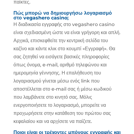
παίκτες.
Πώς μπορώ να δημιουργήσω λογαριασμό
στο vegashero casino;
Η διαδικασία εγγραφής στο vegashero casino
είναι σχεδιασμένη ώστε να είναι γρήγορη και απλή.
Αρχικά, επισκεφθείτε την κεντρική σελίδα του
καζίνο και κάντε κλικ στο κουμπί «Εγγραφή». Θα
σας ζητηθεί να εισάγετε βασικές πληροφορίες
όπως όνομα, e‑mail, αριθμό τηλεφώνου και
ημερομηνία γέννησης. Η επαλήθευση του
λογαριασμού γίνεται μέσω ενός link που
αποστέλλεται στο e‑mail σας ή μέσω κωδικού
που λαμβάνετε στο κινητό σας. Μόλις
ενεργοποιήσετε το λογαριασμό, μπορείτε να
προχωρήσετε στην κατάθεση του πρώτου σας
κεφαλαίου και να αρχίσετε να παίζετε.
Ποιοι είναι οι τρέχοντες μπόνους εγγραφής και