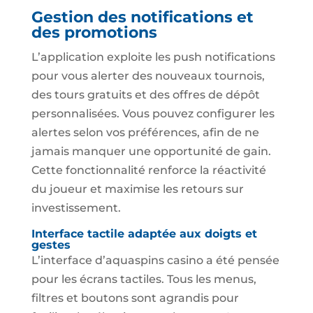
Gestion des notifications et
des promotions
L’application exploite les push notifications
pour vous alerter des nouveaux tournois,
des tours gratuits et des offres de dépôt
personnalisées. Vous pouvez configurer les
alertes selon vos préférences, afin de ne
jamais manquer une opportunité de gain.
Cette fonctionnalité renforce la réactivité
du joueur et maximise les retours sur
investissement.
Interface tactile adaptée aux doigts et
gestes
L’interface d’aquaspins casino a été pensée
pour les écrans tactiles. Tous les menus,
filtres et boutons sont agrandis pour