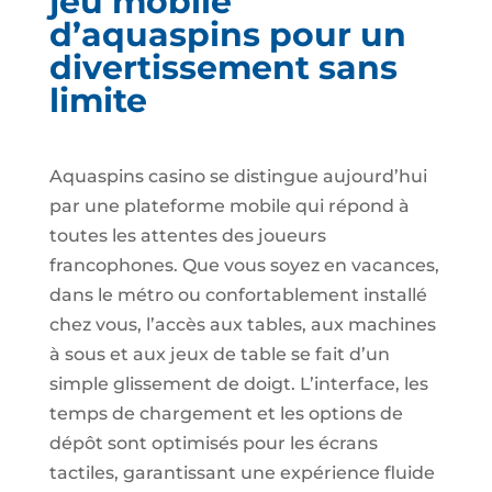
jeu mobile
d’aquaspins pour un
divertissement sans
limite
Aquaspins casino se distingue aujourd’hui
par une plateforme mobile qui répond à
toutes les attentes des joueurs
francophones. Que vous soyez en vacances,
dans le métro ou confortablement installé
chez vous, l’accès aux tables, aux machines
à sous et aux jeux de table se fait d’un
simple glissement de doigt. L’interface, les
temps de chargement et les options de
dépôt sont optimisés pour les écrans
tactiles, garantissant une expérience fluide