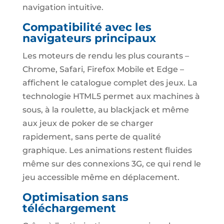
navigation intuitive.
Compatibilité avec les
navigateurs principaux
Les moteurs de rendu les plus courants –
Chrome, Safari, Firefox Mobile et Edge –
affichent le catalogue complet des jeux. La
technologie HTML5 permet aux machines à
sous, à la roulette, au blackjack et même
aux jeux de poker de se charger
rapidement, sans perte de qualité
graphique. Les animations restent fluides
même sur des connexions 3G, ce qui rend le
jeu accessible même en déplacement.
Optimisation sans
téléchargement