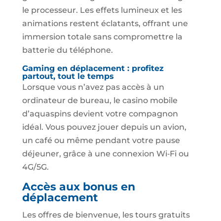
le processeur. Les effets lumineux et les
animations restent éclatants, offrant une
immersion totale sans compromettre la
batterie du téléphone.
Gaming en déplacement : profitez
partout, tout le temps
Lorsque vous n’avez pas accès à un
ordinateur de bureau, le casino mobile
d’aquaspins devient votre compagnon
idéal. Vous pouvez jouer depuis un avion,
un café ou même pendant votre pause
déjeuner, grâce à une connexion Wi‑Fi ou
4G/5G.
Accès aux bonus en
déplacement
Les offres de bienvenue, les tours gratuits