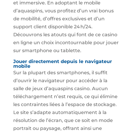
et immersive. En adoptant le mobile
d’aquaspins, vous profitez d’un vrai bonus
de mobilité, d’offres exclusives et d’un
support client disponible 24 h/24.
Découvrons les atouts qui font de ce casino
en ligne un choix incontournable pour jouer
sur smartphone ou tablette.
Jouer directement depuis le navigateur
mobile
Sur la plupart des smartphones, il suffit
d’ouvrir le navigateur pour accéder à la
salle de jeux d’aquaspins casino. Aucun
téléchargement n’est requis, ce qui élimine
les contraintes liées à l’espace de stockage.
Le site s’adapte automatiquement à la
résolution de l’écran, que ce soit en mode
portrait ou paysage, offrant ainsi une