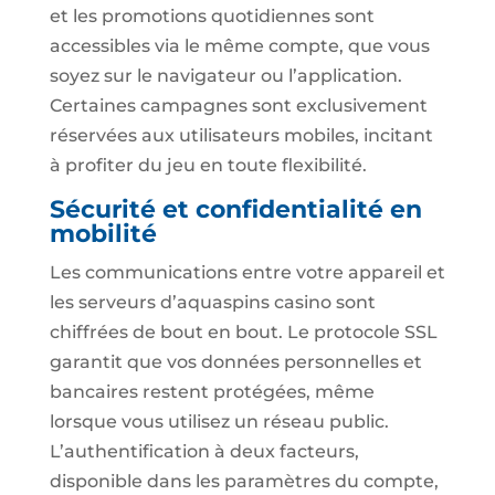
et les promotions quotidiennes sont
accessibles via le même compte, que vous
soyez sur le navigateur ou l’application.
Certaines campagnes sont exclusivement
réservées aux utilisateurs mobiles, incitant
à profiter du jeu en toute flexibilité.
Sécurité et confidentialité en
mobilité
Les communications entre votre appareil et
les serveurs d’aquaspins casino sont
chiffrées de bout en bout. Le protocole SSL
garantit que vos données personnelles et
bancaires restent protégées, même
lorsque vous utilisez un réseau public.
L’authentification à deux facteurs,
disponible dans les paramètres du compte,