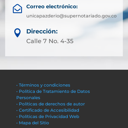
Correo electrónico:

unicapazderio@supernotariado.gov.co
Dirección:

Calle 7 No. 4-35
• Términos y condiciones
• Política de Tratamiento de Datos
Personales
• Políticas de derechos de autor
• Certificado de Accesibilidad
• Políticas de Privacidad Web
• Mapa del Sitio