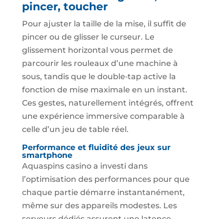
pincer, toucher
Pour ajuster la taille de la mise, il suffit de
pincer ou de glisser le curseur. Le
glissement horizontal vous permet de
parcourir les rouleaux d’une machine à
sous, tandis que le double‑tap active la
fonction de mise maximale en un instant.
Ces gestes, naturellement intégrés, offrent
une expérience immersive comparable à
celle d’un jeu de table réel.
Performance et fluidité des jeux sur
smartphone
Aquaspins casino a investi dans
l’optimisation des performances pour que
chaque partie démarre instantanément,
même sur des appareils modestes. Les
serveurs dédiés assurent une latence