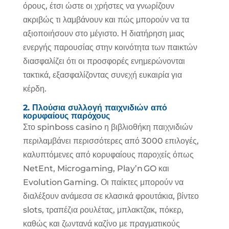
όρους, έτσι ώστε οι χρήστες να γνωρίζουν
ακριβώς τι λαμβάνουν και πώς μπορούν να τα
αξιοποιήσουν στο μέγιστο. Η διατήρηση μιας
ενεργής παρουσίας στην κοινότητα των παικτών
διασφαλίζει ότι οι προσφορές ενημερώνονται
τακτικά, εξασφαλίζοντας συνεχή ευκαιρία για
κέρδη.
2. Πλούσια συλλογή παιχνιδιών από
κορυφαίους παρόχους
Στο spinboss casino η βιβλιοθήκη παιχνιδιών
περιλαμβάνει περισσότερες από 3000 επιλογές,
καλυπτόμενες από κορυφαίους παροχείς όπως
NetEnt, Microgaming, Play’n GO και
Evolution Gaming. Οι παίκτες μπορούν να
διαλέξουν ανάμεσα σε κλασικά φρουτάκια, βίντεο
slots, τραπέζια ρουλέτας, μπλακτζακ, πόκερ,
καθώς και ζωντανά καζίνο με πραγματικούς