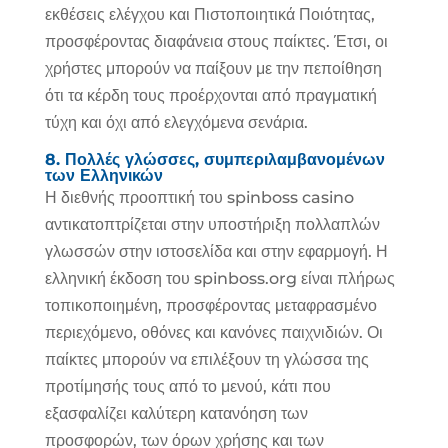
εκθέσεις ελέγχου και Πιστοποιητικά Ποιότητας,
προσφέροντας διαφάνεια στους παίκτες. Έτσι, οι
χρήστες μπορούν να παίξουν με την πεποίθηση
ότι τα κέρδη τους προέρχονται από πραγματική
τύχη και όχι από ελεγχόμενα σενάρια.
8. Πολλές γλώσσες, συμπεριλαμβανομένων
των Ελληνικών
Η διεθνής προοπτική του spinboss casino
αντικατοπτρίζεται στην υποστήριξη πολλαπλών
γλωσσών στην ιστοσελίδα και στην εφαρμογή. Η
ελληνική έκδοση του spinboss.org είναι πλήρως
τοπικοποιημένη, προσφέροντας μεταφρασμένο
περιεχόμενο, οθόνες και κανόνες παιχνιδιών. Οι
παίκτες μπορούν να επιλέξουν τη γλώσσα της
προτίμησής τους από το μενού, κάτι που
εξασφαλίζει καλύτερη κατανόηση των
προσφορών, των όρων χρήσης και των