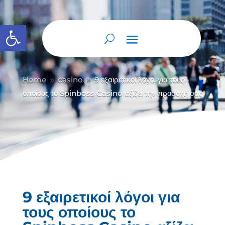
Abrir barra de herramientas
Home
casino
9 εξαιρετικοί λόγοι για τους
9
9
οποίους το Spinboss Casino αξίζει την προσοχή σας
9 εξαιρετικοί λόγοι για
τους οποίους το