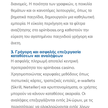
διανομείς. Η ποιότητα των γραφικών, η ποικιλία
θεμάτων και οι καινοτόμες λειτουργίες, όπως τα
βηματικά παιχνίδια, δημιουργούν μια καθηλωτική
εμπειρία. Η εύκολη περιήγηση και τα φίλτρα
αναζήτησης στο spinboss.org καθιστούν την
εύρεση του αγαπημένου παιχνιδιού γρήγορη και
άνετη.
3. Γρήγορη και ασφαλής επεξεργασία
καταθέσεων και αναλήψεων
Η ασφαλής πληρωμή αποτελεί κεντρική
προτεραιότητα του spinboss casino.
Χρησιμοποιώντας κορυφαίες μεθόδους όπως
πιστωτικές κάρτες, τραπεζικές εντολές, e‑wallets
(Skrill, Neteller) και κρυπτονομίσματα, οι χρήστες
μπορούν να κάνουν καταθέσεις ακαριαία. Οι
αναλήψεις επεξεργάζονται εντός 24 ώρων, με τις
περισσότερες να ολοκληρώνονται εντός λίγων