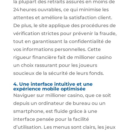
la plupart des retraits assurés en moins de
24 heures ouvrables, ce qui minimise les
attentes et améliore la satisfaction client.
De plus, le site applique des procédures de
vérification strictes pour prévenir la fraude,
tout en garantissant la confidentialité de
vos informations personnelles. Cette
rigueur financière fait de millioner casino
un choix rassurant pour les joueurs
soucieux de la sécurité de leurs fonds.
4. Une interface intuitive et une
expérience mobile optimisée
Naviguer sur millioner casino, que ce soit
depuis un ordinateur de bureau ou un
smartphone, est fluide grâce à une
interface pensée pour la facilité
d’utilisation. Les menus sont clairs, les jeux