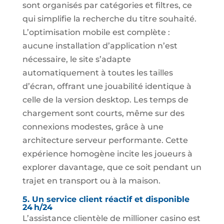
sont organisés par catégories et filtres, ce
qui simplifie la recherche du titre souhaité.
L’optimisation mobile est complète :
aucune installation d’application n’est
nécessaire, le site s’adapte
automatiquement à toutes les tailles
d’écran, offrant une jouabilité identique à
celle de la version desktop. Les temps de
chargement sont courts, même sur des
connexions modestes, grâce à une
architecture serveur performante. Cette
expérience homogène incite les joueurs à
explorer davantage, que ce soit pendant un
trajet en transport ou à la maison.
5. Un service client réactif et disponible
24 h/24
L’assistance clientèle de millioner casino est