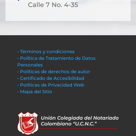
Calle 7 No. 4-35
• Términos y condiciones
• Política de Tratamiento de Datos
Personales
• Políticas de derechos de autor
• Certificado de Accesibilidad
• Políticas de Privacidad Web
• Mapa del Sitio