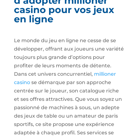
d’adopter millioner
casino pour vos jeux
en ligne
Le monde du jeu en ligne ne cesse de se
développer, offrant aux joueurs une variété
toujours plus grande d’options pour
profiter de leurs moments de détente.
Dans cet univers concurrentiel,
millioner
casino
se démarque par son approche
centrée sur le joueur, son catalogue riche
et ses offres attractives. Que vous soyez un
passionné de machines à sous, un adepte
des jeux de table ou un amateur de paris
sportifs, ce site propose une expérience
adaptée à chaque profil. Ses services se