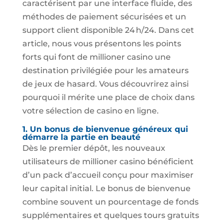
caractérisent par une interface fluide, des
méthodes de paiement sécurisées et un
support client disponible 24 h/24. Dans cet
article, nous vous présentons les points
forts qui font de millioner casino une
destination privilégiée pour les amateurs
de jeux de hasard. Vous découvrirez ainsi
pourquoi il mérite une place de choix dans
votre sélection de casino en ligne.
1. Un bonus de bienvenue généreux qui
démarre la partie en beauté
Dès le premier dépôt, les nouveaux
utilisateurs de millioner casino bénéficient
d’un pack d’accueil conçu pour maximiser
leur capital initial. Le bonus de bienvenue
combine souvent un pourcentage de fonds
supplémentaires et quelques tours gratuits