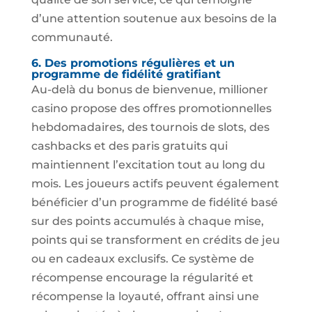
d’une attention soutenue aux besoins de la
communauté.
6. Des promotions régulières et un
programme de fidélité gratifiant
Au-delà du bonus de bienvenue, millioner
casino propose des offres promotionnelles
hebdomadaires, des tournois de slots, des
cashbacks et des paris gratuits qui
maintiennent l’excitation tout au long du
mois. Les joueurs actifs peuvent également
bénéficier d’un programme de fidélité basé
sur des points accumulés à chaque mise,
points qui se transforment en crédits de jeu
ou en cadeaux exclusifs. Ce système de
récompense encourage la régularité et
récompense la loyauté, offrant ainsi une