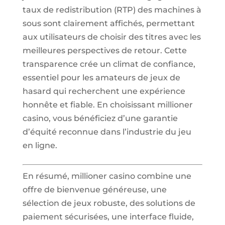
taux de redistribution (RTP) des machines à
sous sont clairement affichés, permettant
aux utilisateurs de choisir des titres avec les
meilleures perspectives de retour. Cette
transparence crée un climat de confiance,
essentiel pour les amateurs de jeux de
hasard qui recherchent une expérience
honnête et fiable. En choisissant millioner
casino, vous bénéficiez d’une garantie
d’équité reconnue dans l’industrie du jeu
en ligne.
En résumé, millioner casino combine une
offre de bienvenue généreuse, une
sélection de jeux robuste, des solutions de
paiement sécurisées, une interface fluide,