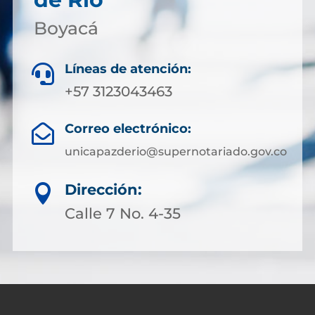
Boyacá
Líneas de atención:

+57 3123043463
Correo electrónico:

unicapazderio@supernotariado.gov.co
Dirección:

Calle 7 No. 4-35