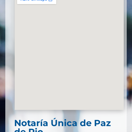
Notaría Única de Paz
de Rio