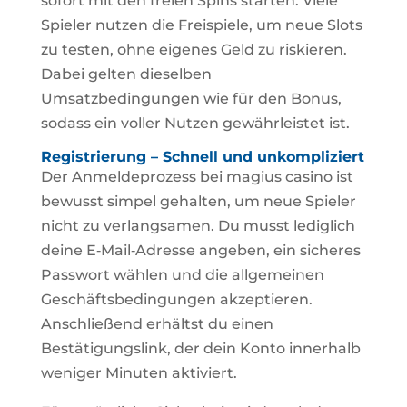
sofort mit den freien Spins starten. Viele
Spieler nutzen die Freispiele, um neue Slots
zu testen, ohne eigenes Geld zu riskieren.
Dabei gelten dieselben
Umsatzbedingungen wie für den Bonus,
sodass ein voller Nutzen gewährleistet ist.
Registrierung – Schnell und unkompliziert
Der Anmeldeprozess bei magius casino ist
bewusst simpel gehalten, um neue Spieler
nicht zu verlangsamen. Du musst lediglich
deine E‑Mail‑Adresse angeben, ein sicheres
Passwort wählen und die allgemeinen
Geschäftsbedingungen akzeptieren.
Anschließend erhältst du einen
Bestätigungslink, der dein Konto innerhalb
weniger Minuten aktiviert.