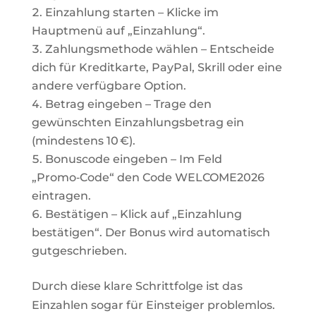
Einzahlung starten – Klicke im
Hauptmenü auf „Einzahlung“.
Zahlungsmethode wählen – Entscheide
dich für Kreditkarte, PayPal, Skrill oder eine
andere verfügbare Option.
Betrag eingeben – Trage den
gewünschten Einzahlungsbetrag ein
(mindestens 10 €).
Bonuscode eingeben – Im Feld
„Promo‑Code“ den Code WELCOME2026
eintragen.
Bestätigen – Klick auf „Einzahlung
bestätigen“. Der Bonus wird automatisch
gutgeschrieben.
Durch diese klare Schrittfolge ist das
Einzahlen sogar für Einsteiger problemlos.