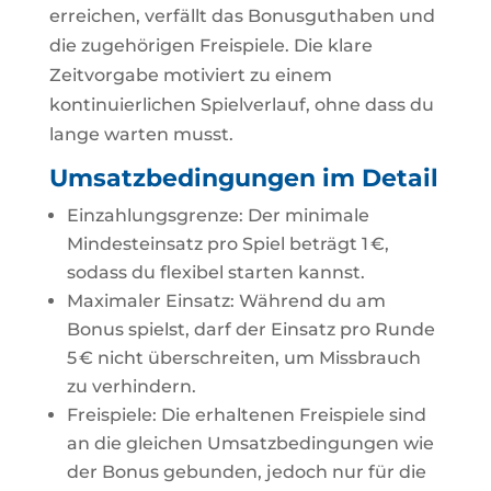
erreichen, verfällt das Bonusguthaben und
die zugehörigen Freispiele. Die klare
Zeitvorgabe motiviert zu einem
kontinuierlichen Spielverlauf, ohne dass du
lange warten musst.
Umsatzbedingungen im Detail
Einzahlungsgrenze: Der minimale
Mindesteinsatz pro Spiel beträgt 1 €,
sodass du flexibel starten kannst.
Maximaler Einsatz: Während du am
Bonus spielst, darf der Einsatz pro Runde
5 € nicht überschreiten, um Missbrauch
zu verhindern.
Freispiele: Die erhaltenen Freispiele sind
an die gleichen Umsatzbedingungen wie
der Bonus gebunden, jedoch nur für die