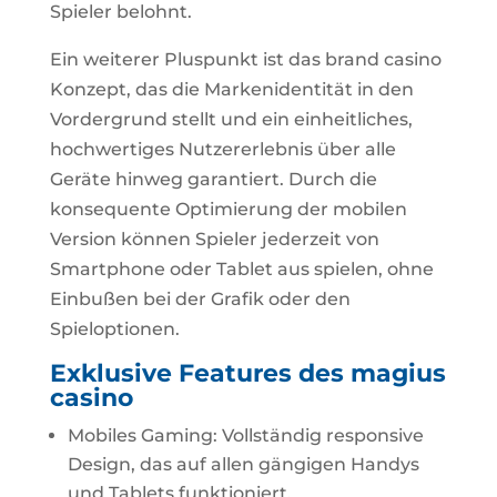
Spieler belohnt.
Ein weiterer Pluspunkt ist das brand casino
Konzept, das die Markenidentität in den
Vordergrund stellt und ein einheitliches,
hochwertiges Nutzererlebnis über alle
Geräte hinweg garantiert. Durch die
konsequente Optimierung der mobilen
Version können Spieler jederzeit von
Smartphone oder Tablet aus spielen, ohne
Einbußen bei der Grafik oder den
Spieloptionen.
Exklusive Features des magius
casino
Mobiles Gaming: Vollständig responsive
Design, das auf allen gängigen Handys
und Tablets funktioniert.