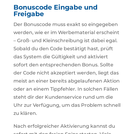
Bonuscode Eingabe und
Freigabe
Der Bonuscode muss exakt so eingegeben
werden, wie er im Werbematerial erscheint
– Groß‑ und Kleinschreibung ist dabei egal.
Sobald du den Code bestätigt hast, prüft
das System die Gültigkeit und aktiviert
sofort den entsprechenden Bonus. Sollte
der Code nicht akzeptiert werden, liegt das
meist an einer bereits abgelaufenen Aktion
oder an einem Tippfehler. In solchen Fällen
steht dir der Kundenservice rund um die
Uhr zur Verfügung, um das Problem schnell
zu klären.
Nach erfolgreicher Aktivierung kannst du