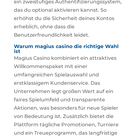
ein zweistufiges Authentifizierungssystem,
das du optional aktivieren kannst. So
erhöhst du die Sicherheit deines Kontos
erheblich, ohne dass die
Benutzerfreundlichkeit leidet.
Warum magius casino die richtige Wahl
ist
Magius Casino kombiniert ein attraktives
Willkommenspaket mit einer
umfangreichen Spielauswahl und
erstklassigem Kundenservice. Das
Unternehmen legt großen Wert auf ein
faires Spielumfeld und transparente
Aktionen, was besonders für neue Spieler
von Bedeutung ist. Zusätzlich bietet die
Plattform tägliche Promotionen, Turniere
und ein Treueprogramm, das langfristige