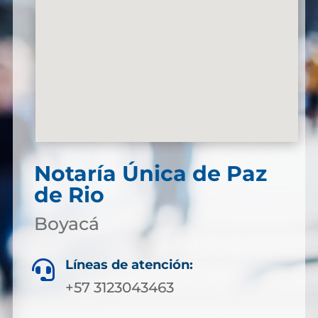
Notaría Única de Paz
de Rio
Boyacá
Líneas de atención:

+57 3123043463