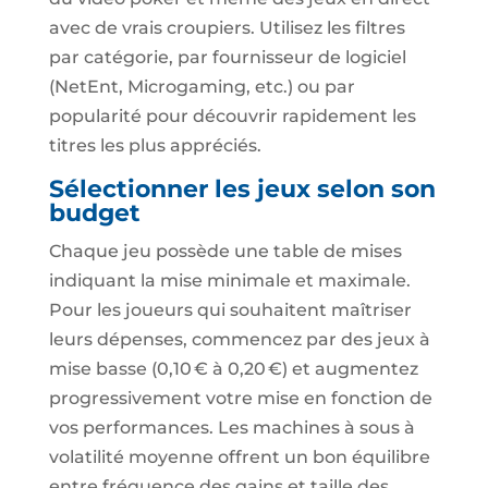
avec de vrais croupiers. Utilisez les filtres
par catégorie, par fournisseur de logiciel
(NetEnt, Microgaming, etc.) ou par
popularité pour découvrir rapidement les
titres les plus appréciés.
Sélectionner les jeux selon son
budget
Chaque jeu possède une table de mises
indiquant la mise minimale et maximale.
Pour les joueurs qui souhaitent maîtriser
leurs dépenses, commencez par des jeux à
mise basse (0,10 € à 0,20 €) et augmentez
progressivement votre mise en fonction de
vos performances. Les machines à sous à
volatilité moyenne offrent un bon équilibre
entre fréquence des gains et taille des