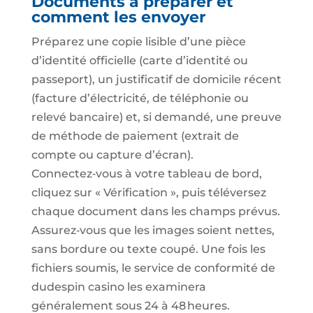
Documents à préparer et
comment les envoyer
Préparez une copie lisible d’une pièce
d’identité officielle (carte d’identité ou
passeport), un justificatif de domicile récent
(facture d’électricité, de téléphonie ou
relevé bancaire) et, si demandé, une preuve
de méthode de paiement (extrait de
compte ou capture d’écran).
Connectez‑vous à votre tableau de bord,
cliquez sur « Vérification », puis téléversez
chaque document dans les champs prévus.
Assurez‑vous que les images soient nettes,
sans bordure ou texte coupé. Une fois les
fichiers soumis, le service de conformité de
dudespin casino les examinera
généralement sous 24 à 48 heures.