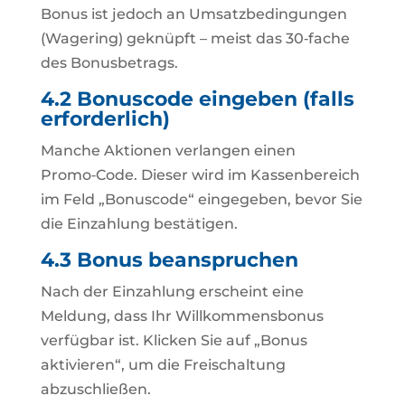
Bonus ist jedoch an Umsatzbedingungen
(Wagering) geknüpft – meist das 30‑fache
des Bonusbetrags.
4.2 Bonuscode eingeben (falls
erforderlich)
Manche Aktionen verlangen einen
Promo‑Code. Dieser wird im Kassenbereich
im Feld „Bonuscode“ eingegeben, bevor Sie
die Einzahlung bestätigen.
4.3 Bonus beanspruchen
Nach der Einzahlung erscheint eine
Meldung, dass Ihr Willkommensbonus
verfügbar ist. Klicken Sie auf „Bonus
aktivieren“, um die Freischaltung
abzuschließen.