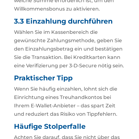
welche Summe erforderlich ist, um den
Willkommensbonus zu aktivieren.
3.3 Einzahlung durchführen
Wählen Sie im Kassenbereich die
gewünschte Zahlungsmethode, geben Sie
den Einzahlungsbetrag ein und bestätigen
Sie die Transaktion. Bei Kreditkarten kann
eine Verifizierung per 3‑D‑Secure nötig sein.
Praktischer Tipp
Wenn Sie häufig einzahlen, lohnt sich die
Einrichtung eines Treuhandkontos bei
Ihrem E‑Wallet‑Anbieter – das spart Zeit
und reduziert das Risiko von Tippfehlern.
Häufige Stolperfalle
Achten Sie darauf, dass Sie nicht über das