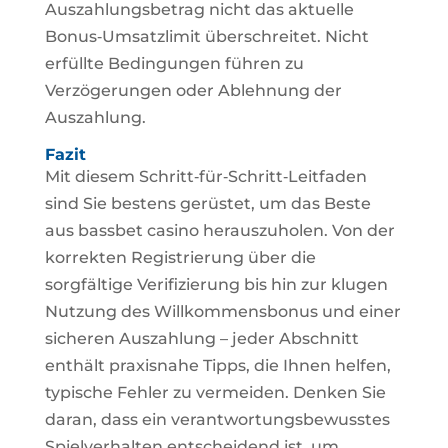
Auszahlungsbetrag nicht das aktuelle
Bonus‑Umsatzlimit überschreitet. Nicht
erfüllte Bedingungen führen zu
Verzögerungen oder Ablehnung der
Auszahlung.
Fazit
Mit diesem Schritt‑für‑Schritt‑Leitfaden
sind Sie bestens gerüstet, um das Beste
aus bassbet casino herauszuholen. Von der
korrekten Registrierung über die
sorgfältige Verifizierung bis hin zur klugen
Nutzung des Willkommensbonus und einer
sicheren Auszahlung – jeder Abschnitt
enthält praxisnahe Tipps, die Ihnen helfen,
typische Fehler zu vermeiden. Denken Sie
daran, dass ein verantwortungsbewusstes
Spielverhalten entscheidend ist, um