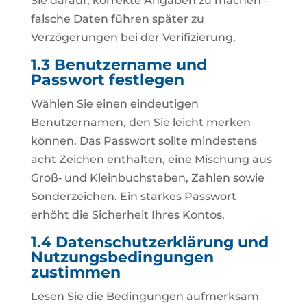
Sie darauf, korrekte Angaben zu machen –
falsche Daten führen später zu
Verzögerungen bei der Verifizierung.
1.3 Benutzername und
Passwort festlegen
Wählen Sie einen eindeutigen
Benutzernamen, den Sie leicht merken
können. Das Passwort sollte mindestens
acht Zeichen enthalten, eine Mischung aus
Groß‑ und Kleinbuchstaben, Zahlen sowie
Sonderzeichen. Ein starkes Passwort
erhöht die Sicherheit Ihres Kontos.
1.4 Datenschutzerklärung und
Nutzungsbedingungen
zustimmen
Lesen Sie die Bedingungen aufmerksam