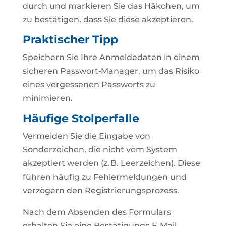
durch und markieren Sie das Häkchen, um
zu bestätigen, dass Sie diese akzeptieren.
Praktischer Tipp
Speichern Sie Ihre Anmeldedaten in einem
sicheren Passwort‑Manager, um das Risiko
eines vergessenen Passworts zu
minimieren.
Häufige Stolperfalle
Vermeiden Sie die Eingabe von
Sonderzeichen, die nicht vom System
akzeptiert werden (z. B. Leerzeichen). Diese
führen häufig zu Fehlermeldungen und
verzögern den Registrierungsprozess.
Nach dem Absenden des Formulars
erhalten Sie eine Bestätigungs‑E‑Mail.