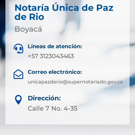
Notaría Única de Paz
de Rio
Boyacá
Líneas de atención:

+57 3123043463
Correo electrónico:

unicapazderio@supernotariado.gov.co
Dirección:

Calle 7 No. 4-35