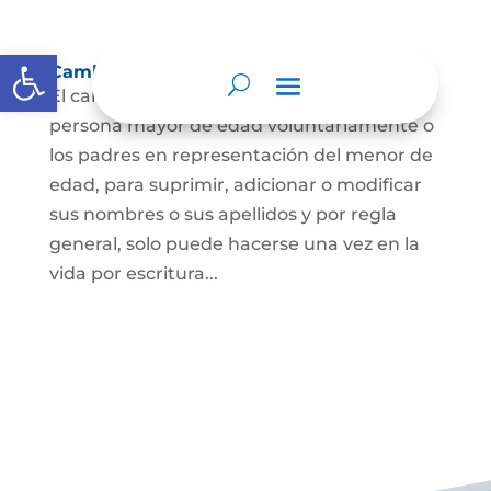
Abrir barra de herramientas
Cambio Nombre
El cambio de nombre lo podrá hacer la
persona mayor de edad voluntariamente o
los padres en representación del menor de
edad, para suprimir, adicionar o modificar
sus nombres o sus apellidos y por regla
general, solo puede hacerse una vez en la
vida por escritura...