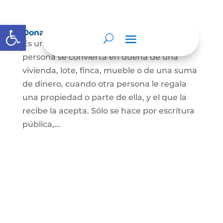
Abrir barra de herramientas
Donación
Es uno de los contratos cuyo fin es que una
persona se convierta en dueña de una
vivienda, lote, finca, mueble o de una suma
de dinero, cuando otra persona le regala
una propiedad o parte de ella, y el que la
recibe la acepta. Sólo se hace por escritura
pública,...