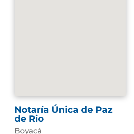
Notaría Única de Paz
de Rio
Boyacá